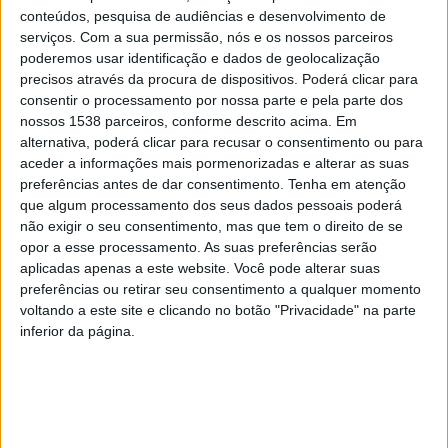
Regadas demonstram estar inconformados e dar replica até ao
conteúdos, pesquisa de audiências e desenvolvimento de
final do campeonato na conquista de pontos.
serviços.
Com a sua permissão, nós e os nossos parceiros
poderemos usar identificação e dados de geolocalização
Jornada 18
precisos através da procura de dispositivos. Poderá clicar para
Ruivanense vs Ribeirão
consentir o processamento por nossa parte e pela parte dos
nossos 1538 parceiros, conforme descrito acima. Em
Grande dérbi desta Jornada as equipas estão separadas por 3
alternativa, poderá clicar para recusar o consentimento ou para
pontos, em perspetiva estão reunidas todas as condições para
aceder a informações mais pormenorizadas e alterar as suas
uma excelente tarde de Futebol, o Ribeirão desde começo da
preferências antes de dar consentimento.
Tenha em atenção
época se assumiu como um forte candidato á subida de divisão,
que algum processamento dos seus dados pessoais poderá
não exigir o seu consentimento, mas que tem o direito de se
mas para esta Jornada vai encontrar uma equipa de muita
opor a esse processamento. As suas preferências serão
qualidade que certamente vai querer lutar pelos 3 pontos
aplicadas apenas a este website. Você pode alterar suas
diante dos seus adeptos. Grande dérbi por isso aplica-se
preferências ou retirar seu consentimento a qualquer momento
resultado de tripla.
voltando a este site e clicando no botão "Privacidade" na parte
inferior da página.
Berço vs Ases
O Berço é o novo líder do Campeonato recebe o Ases equipa
que tem vindo a fazer um Campeonato de relevância, um jogo
em que os comandados de Ricardo Martins vão querer vencer
para dar continuidade á boa performance dos últimos jogos,