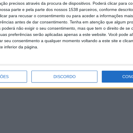
ção precisos através da procura de dispositivos. Poderá clicar para co
ossa parte e pela parte dos nossos 1538 parceiros, conforme descrit
 clicar para recusar o consentimento ou para aceder a informações ma
erências antes de dar consentimento.
Tenha em atenção que algum pr
Acesso ao ensino superior tem a
 poderá não exigir o seu consentimento, mas que tem o direito de se 
maior oferta de sempre
uas preferências serão aplicadas apenas a este website. Você pode al
rar seu consentimento a qualquer momento voltando a este site e clica
e inferior da página.
ÇÕES
DISCORDO
CON