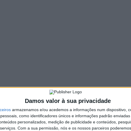
112 VIEWS
PIN IT
sformação na Freguesias de Escariz (São Mamede),
, no concelho de Vila Verde.
o, perfazem em conjunto uma potência de 450 kVA e os ramais
 explica a empresa, em comunicado.
numa extensão aproximada de 1500 metros, implicando a
o assim numa melhor gestão da rede
“.
a de 230 mil euros, “
vão reforçar significativamente a
novas infraestruturas, vão dotar a rede de maior capacidade e
 de potência para satisfação de novas solicitações de energia
Damos valor à sua privacidade
ceiros
armazenamos e/ou acedemos a informações num dispositivo, c
boração com o município de Vila Verde, enquadra-se na sua
essoais, como identificadores únicos e informações padrão enviadas 
iciência energética, resultante do compromisso que a empresa
conteúdos personalizados, medição de publicidade e conteúdos, pesqui
serviços.
Com a sua permissão, nós e os nossos parceiros poderemos 