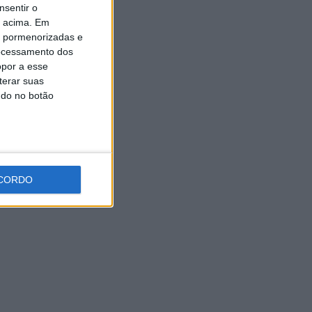
nsentir o
Universidade Sénior assinala
final do ano letivo com tarde
o acima. Em
de convívio
is pormenorizadas e
6 AGOSTO, 2026
ocessamento dos
opor a esse
terar suas
ndo no botão
CORDO