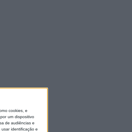
ULTIMA HORA
Autarquia da Póvoa de
Lanhoso apoia atividade dos
Bombeiros Voluntários
enquanto agentes de
Proteção Civil
6 AGOSTO, 2026
FAS-Portugal alerta: “Não
faltam dadores de sangue,
faltam condições ao IPST”
6 AGOSTO, 2026
Praia Fluvial de Agrela e
Serafão acolhe segunda
omo cookies, e
edição do “Sol da Chafarica”
por um dispositivo
6 AGOSTO, 2026
sa de audiências e
usar identificação e