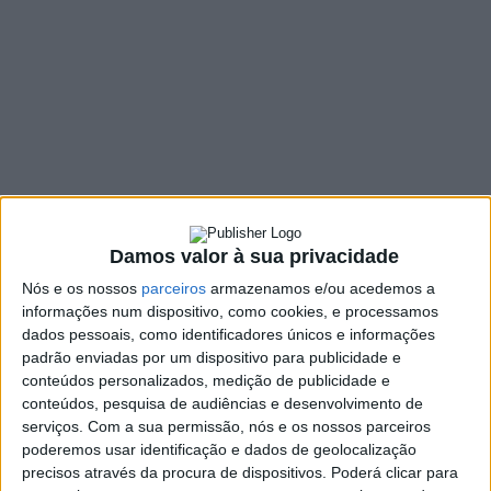
indeterminado e o seu âmbito territorial de atuação abrangerá
a área do concelho de Vieira do Minho e os concelhos limítrofes
.
ARTIGO TERCEIRO
– A Cooperativa deverá organizar
programas informativos , recreativos e culturais , de harmonia
com os princípios designados na Lei de Radiodifusão e terá
como objetivos:
a) – Proporcionar uma informação isenta , verdadeira , rigorosa ,
Damos valor à sua privacidade
pluralista e completa sobre os factos concelhios e regionais;
Nós e os nossos
parceiros
armazenamos e/ou acedemos a
b) – Diversificar a programação , por forma a atingir todas as
informações num dispositivo, como cookies, e processamos
camadas sociais e todos os escalões , tendo em consideração
dados pessoais, como identificadores únicos e informações
as preferências dos ouvintes;
padrão enviadas por um dispositivo para publicidade e
conteúdos personalizados, medição de publicidade e
c) – Difundir a música portuguesa de acordo com as
conteúdos, pesquisa de audiências e desenvolvimento de
percentagens mínimas legalmente fixadas;
serviços.
Com a sua permissão, nós e os nossos parceiros
d) – Tomar e veicular iniciativas tendentes a minorar os efeitos
poderemos usar identificação e dados de geolocalização
precisos através da procura de dispositivos. Poderá clicar para
da interioridade e do analfabetismo;