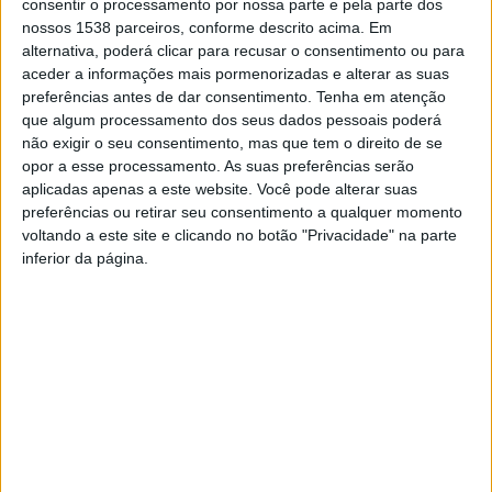
consentir o processamento por nossa parte e pela parte dos
e) – Assumir , como dever fundamental , a difusão pedagógica
nossos 1538 parceiros, conforme descrito acima. Em
de informações e ensinamentos úteis à vida em sociedade , de
alternativa, poderá clicar para recusar o consentimento ou para
estimulo ao civismo , trabalho e nobreza de sentimentos;
aceder a informações mais pormenorizadas e alterar as suas
preferências antes de dar consentimento.
Tenha em atenção
f) – Difundir programas e palestras de apoio técnico à agricultura
que algum processamento dos seus dados pessoais poderá
principal atividade da região;
não exigir o seu consentimento, mas que tem o direito de se
opor a esse processamento. As suas preferências serão
ARTIGO QUARTO
– O capital social , com um valor mínimo de
aplicadas apenas a este website. Você pode alterar suas
5.000 € ( Cinco mil Euros ) é variável , ilimitado e representado
preferências ou retirar seu consentimento a qualquer momento
por títulos de CINCO EUROS cada um
voltando a este site e clicando no botão "Privacidade" na parte
inferior da página.
ARTIGO QUINTO – A entrada mínima de capital a subscrever por
cada cooperador não pode ser inferior a vinte títulos de capital
ARTIGO SEXTO
– A participação dos cooperadores no capital
e fundo sociais poderá fazer-se em dinheiro ou bens .
ARTIGO SÉTIMO
– Cada titulo de capital deverá ser realizado
na totalidade do seu valor no momento da subscrição , ou num
prazo máximo de dez meses , em prestações mensais iguais .
ARTIGO OITAVO
– A Direção pode autorizar a transmissão “