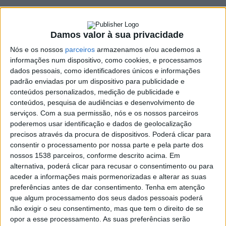
no domingo
25 JANEIRO, 2022
Damos valor à sua privacidade
Nós e os nossos
parceiros
armazenamos e/ou acedemos a
informações num dispositivo, como cookies, e processamos
SHARE
TWEET
SHARE
PIN IT
dados pessoais, como identificadores únicos e informações
padrão enviadas por um dispositivo para publicidade e
conteúdos personalizados, medição de publicidade e
91 VIEWS
conteúdos, pesquisa de audiências e desenvolvimento de
serviços.
Com a sua permissão, nós e os nossos parceiros
poderemos usar identificação e dados de geolocalização
As assembleias de voto da freguesia de Fafe e as ações
precisos através da procura de dispositivos. Poderá clicar para
de vacinação agendadas vão decorrer no mesmo
consentir o processamento por nossa parte e pela parte dos
edifício Multiusos no próximo domingo, dia 30 de
nossos 1538 parceiros, conforme descrito acima. Em
janeiro.
alternativa, poderá clicar para recusar o consentimento ou para
aceder a informações mais pormenorizadas e alterar as suas
O presidente do Município de Fafe, Antero Barbosa, explicou,
preferências antes de dar consentimento.
Tenha em atenção
na reunião do executivo
desta segunda-feira, que o
que algum processamento dos seus dados pessoais poderá
dispositivo eleitoral, quer em termos de acesso ao edifício e
não exigir o seu consentimento, mas que tem o direito de se
opor a esse processamento. As suas preferências serão
saídas do mesmo, quer em termos de localização das mesas de