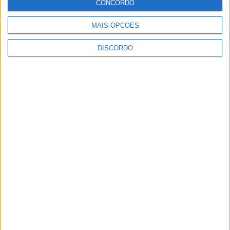
CONCORDO
MAIS OPÇÕES
Prólogo em Lisboa abre a Volta a Portugal
com triunfo de Johansen e arranque para
DISCORDO
a etapa Lourinhã–Queluz [áudio]
6 AGOSTO, 2026
Mulher de 63 anos detida por cultivo de
canábis em Cabeceiras de Basto
6 AGOSTO, 2026
Praia Fluvial dos Carvalhos reafirma
excelência ambiental com a Bandeira
“Praia Qualidade de Ouro” 2026
6 AGOSTO, 2026