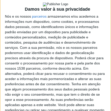
6 FEVEREIRO, 2024
Damos valor à sua privacidade
Nós e os nossos
parceiros
armazenamos e/ou acedemos a
informações num dispositivo, como cookies, e processamos
SHARE
TWEET
SHARE
PIN IT
dados pessoais, como identificadores únicos e informações
padrão enviadas por um dispositivo para publicidade e
conteúdos personalizados, medição de publicidade e
215 VIEWS
conteúdos, pesquisa de audiências e desenvolvimento de
serviços.
Com a sua permissão, nós e os nossos parceiros
poderemos usar identificação e dados de geolocalização
Fafião vai receber, no próximo domingo, 11 de fevereiro,
precisos através da procura de dispositivos. Poderá clicar para
um leilão de produtos tradicionais.
consentir o processamento por nossa parte e pela parte dos
O momento vai acontecer pelas 14H e vai contar com animação
nossos 1538 parceiros, conforme descrito acima. Em
alternativa, poderá clicar para recusar o consentimento ou para
musical com concertinas.
aceder a informações mais pormenorizadas e alterar as suas
Os valores angariados reverterão para a Festa de S. Tiago 2024.
preferências antes de dar consentimento.
Tenha em atenção
Autarquia
que algum processamento dos seus dados pessoais poderá
da
não exigir o seu consentimento, mas que tem o direito de se
Póvoa
opor a esse processamento. As suas preferências serão
de
aplicadas apenas a este website. Você pode alterar suas
Lanhoso
FAS-
Clérigo Ricardo Esteves
preferências ou retirar seu consentimento a qualquer momento