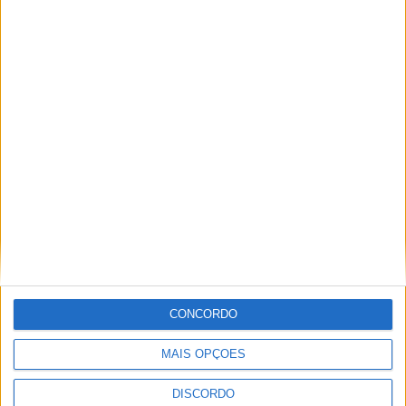
PUB
ULTIMA HORA
Autarquia da Póvoa de Lanhoso apoia
atividade dos Bombeiros Voluntários
enquanto agentes de Proteção Civil
CONCORDO
6 AGOSTO, 2026
MAIS OPÇÕES
FAS-Portugal alerta: “Não faltam dadores
de sangue, faltam condições ao IPST”
DISCORDO