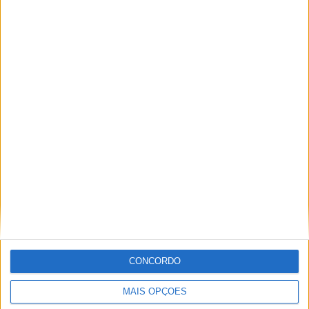
PUB
ULTIMA HORA
Casa de Lamas acolhe tertúlia com
CONCORDO
autores de Vieira do Minho esta sexta-feira
MAIS OPÇÕES
7 AGOSTO, 2026