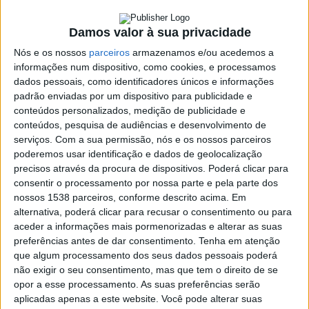
Damos valor à sua privacidade
SHARE
TWEET
SHARE
PIN IT
Nós e os nossos
parceiros
armazenamos e/ou acedemos a
informações num dispositivo, como cookies, e processamos
151 VIEWS
dados pessoais, como identificadores únicos e informações
padrão enviadas por um dispositivo para publicidade e
conteúdos personalizados, medição de publicidade e
Em destaque no programa Falar D’Aqui, a emigração e
conteúdos, pesquisa de audiências e desenvolvimento de
os emigrantes de Vieira do Minho. Os convidados desta
serviços.
Com a sua permissão, nós e os nossos parceiros
poderemos usar identificação e dados de geolocalização
conversa – editada em 2021 – foram Artur Brás,
precisos através da procura de dispositivos. Poderá clicar para
emigrante vieirense de sucesso, e Teresa Dias licenciada
consentir o processamento por nossa parte e pela parte dos
em Comunicação e mestre em Sociologia, com um
nossos 1538 parceiros, conforme descrito acima. Em
vasto
trabalho
sobre a emigração na zona norte do
alternativa, poderá clicar para recusar o consentimento ou para
concelho.
aceder a informações mais pormenorizadas e alterar as suas
preferências antes de dar consentimento.
Tenha em atenção
https://www.youtube.com/watch?
que algum processamento dos seus dados pessoais poderá
v=47mxCzwSeTM&ab_channel=R%C3%A1dioAltoAve
não exigir o seu consentimento, mas que tem o direito de se
O
Falar D’Aqui
é um programa que vai para o ar todos os
opor a esse processamento. As suas preferências serão
domingos, pelas 12H15, em 91.6fm ou radioaltoave.pt (emissão
aplicadas apenas a este website. Você pode alterar suas
Francisco
online). É reeditado às terças-feiras, no fim do noticiário das