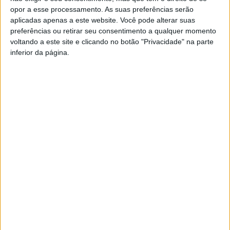
opor a esse processamento. As suas preferências serão
aplicadas apenas a este website. Você pode alterar suas
preferências ou retirar seu consentimento a qualquer momento
voltando a este site e clicando no botão "Privacidade" na parte
inferior da página.
O Falar D’Aqui é um programa que vai para o ar todos os
domingos, pelas 12H15, em 91.6fm ou radioaltoave.pt (emissão
Francisco
online). É reeditado às terças-feiras, no fim do noticiário das
Campos
19horas, e às quintas-feiras a partir das 00H.
Casa
vence
de
ao
Lamas
sprint
acolhe