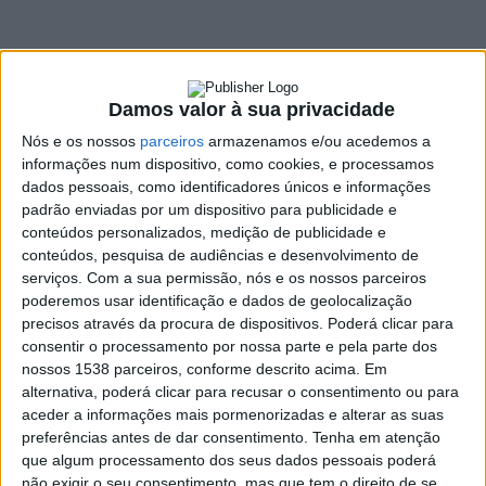
SHARE
TWEET
SHARE
PIN IT
Damos valor à sua privacidade
452 VIEWS
Nós e os nossos
parceiros
armazenamos e/ou acedemos a
informações num dispositivo, como cookies, e processamos
dados pessoais, como identificadores únicos e informações
Os Documentos Previsionais do Município de Vieira do
padrão enviadas por um dispositivo para publicidade e
Minho –
Plano e Orçamento para 2026
foram o
conteúdos personalizados, medição de publicidade e
destaque do Programa da Direção de Informação da
conteúdos, pesquisa de audiências e desenvolvimento de
Rádio Alto Ave, o ‘Falar D’Aqui’, do dia 14 de dezembro
serviços.
Com a sua permissão, nós e os nossos parceiros
de 2025.
poderemos usar identificação e dados de geolocalização
precisos através da procura de dispositivos. Poderá clicar para
Uma conversa que contou com a presença de representantes
consentir o processamento por nossa parte e pela parte dos
dos partidos com representação em Vieira do Minho: Pedro
nossos 1538 parceiros, conforme descrito acima. Em
Pires do PS, Ana Ribeiro do PSD, Neli Mota Pereira do CDS,
alternativa, poderá clicar para recusar o consentimento ou para
Cristóvão Costa Carvalho da CDU e André Lopes do CHEGA. Da
aceder a informações mais pormenorizadas e alterar as suas
parte do BE, apesar do convite, não foi possível uma presença.
preferências antes de dar consentimento.
Tenha em atenção
que algum processamento dos seus dados pessoais poderá
não exigir o seu consentimento, mas que tem o direito de se