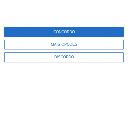
PUB
CONCORDO
MAIS OPÇÕES
DISCORDO
ULTIMA HORA
Casa de Lamas acolhe tertúlia com
autores de Vieira do Minho esta sexta-feira
7 AGOSTO, 2026
Vieira do Minho Recebe Festival de
Folclore este fim de semana