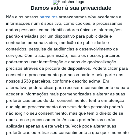
6 FEVEREIRO, 2018
Damos valor à sua privacidade
Nós e os nossos
parceiros
armazenamos e/ou acedemos a
informações num dispositivo, como cookies, e processamos
SHARE
TWEET
SHARE
PIN IT
dados pessoais, como identificadores únicos e informações
padrão enviadas por um dispositivo para publicidade e
conteúdos personalizados, medição de publicidade e
152 VIEWS
conteúdos, pesquisa de audiências e desenvolvimento de
serviços.
Com a sua permissão, nós e os nossos parceiros
poderemos usar identificação e dados de geolocalização
O Agrupamento de Escuteiros 1251 de Pinheiro – Vieira do Minho
precisos através da procura de dispositivos. Poderá clicar para
vão realizar no próximo Sábado dia 10 de Fevereiro às 21h30 na
consentir o processamento por nossa parte e pela parte dos
sede da Junta de Pinheiro uma Festa de Carnaval com prémios
nossos 1538 parceiros, conforme descrito acima. Em
alternativa, poderá clicar para recusar o consentimento ou para
para os melhores mascarados, karaoke e a promessa de muita
aceder a informações mais pormenorizadas e alterar as suas
animação ao longo da noite com muitas surpresas.
preferências antes de dar consentimento.
Tenha em atenção
Casa
de
que algum processamento dos seus dados pessoais poderá
Lamas
não exigir o seu consentimento, mas que tem o direito de se
TAGS:
#CARNAVAL
acolhe
opor a esse processamento. As suas preferências serão
tertúlia
aplicadas apenas a este website. Você pode alterar suas
Vieira
com
preferências ou retirar seu consentimento a qualquer momento
do
Hoje
autores