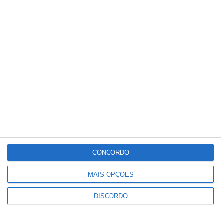
ULTIMA HORA
Casa de Lamas acolhe tertúlia com
autores de Vieira do Minho esta sexta-feira
7 AGOSTO, 2026
CONCORDO
Vieira do Minho Recebe Festival de
MAIS OPÇÕES
Folclore este fim de semana
DISCORDO
7 AGOSTO, 2026