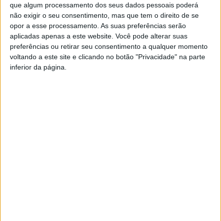
que algum processamento dos seus dados pessoais poderá
nascimento de um filho;
não exigir o seu consentimento, mas que tem o direito de se
opor a esse processamento. As suas preferências serão
Dinamização da economia local, incentivando o consumo no
aplicadas apenas a este website. Você pode alterar suas
comércio de Vieira do Minho.
preferências ou retirar seu consentimento a qualquer momento
Segundo Filipe de Oliveira, esta proposta assume especial
voltando a este site e clicando no botão "Privacidade" na parte
inferior da página.
relevância num território de baixa densidade populacional e
marcado por índices demográficos preocupantes, com os
piores registos de envelhecimento e natalidade do distrito de
Braga em 2024.
“Com esta medida, damos um incentivo claro às famílias e um
sinal de que acreditamos no futuro de Vieira do Minho.
Queremos pôr o concelho a crescer, colocando em primeiro
lugar as pessoas e o seu bem-estar”, sublinha o candidato
socialista.
O candidato Socialista refere ainda que “Esta é apenas uma das
medidas estruturantes incluídas no Programa Eleitoral do
Partido Socialista, que será revelado progressivamente ao
longo da campanha”