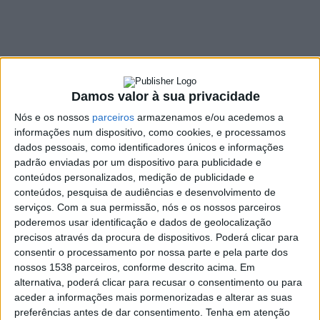
2.000€
26 SETEMBRO, 2025
Damos valor à sua privacidade
SHARE
TWEET
SHARE
PIN IT
Nós e os nossos
parceiros
armazenamos e/ou acedemos a
informações num dispositivo, como cookies, e processamos
825 VIEWS
dados pessoais, como identificadores únicos e informações
padrão enviadas por um dispositivo para publicidade e
conteúdos personalizados, medição de publicidade e
Em nota de imprensa o candidato do Partido Socialista à
conteúdos, pesquisa de audiências e desenvolvimento de
Câmara Municipal de Vieira do Minho, Filipe de Oliveira,
serviços.
Com a sua permissão, nós e os nossos parceiros
apresentou uma das medidas emblemáticas do seu programa
poderemos usar identificação e dados de geolocalização
eleitoral: a criação de um Cheque-Bebé de 2.000€ por cada
precisos através da procura de dispositivos. Poderá clicar para
consentir o processamento por nossa parte e pela parte dos
recém-nascido de famílias residentes no concelho.
nossos 1538 parceiros, conforme descrito acima. Em
O valor do apoio será destinado exclusivamente a compras em
alternativa, poderá clicar para recusar o consentimento ou para
lojas e estabelecimentos locais, garantindo um duplo impacto:
aceder a informações mais pormenorizadas e alterar as suas
preferências antes de dar consentimento.
Tenha em atenção
Apoio direto às famílias nas primeiras despesas associadas ao