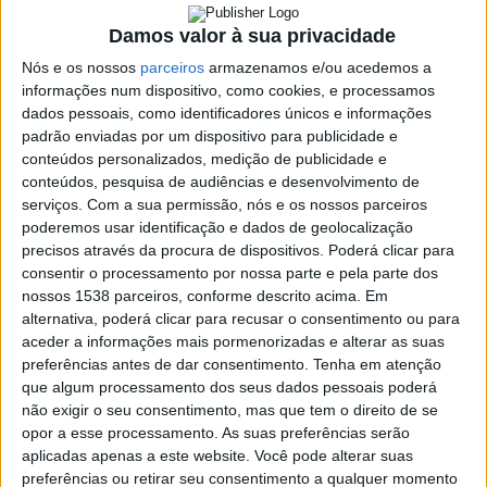
19 FEVEREIRO, 2018
Damos valor à sua privacidade
Nós e os nossos
parceiros
armazenamos e/ou acedemos a
informações num dispositivo, como cookies, e processamos
SHARE
TWEET
SHARE
PIN IT
dados pessoais, como identificadores únicos e informações
padrão enviadas por um dispositivo para publicidade e
conteúdos personalizados, medição de publicidade e
128 VIEWS
conteúdos, pesquisa de audiências e desenvolvimento de
serviços.
Com a sua permissão, nós e os nossos parceiros
poderemos usar identificação e dados de geolocalização
Car Taipense vence Taça da Associação de Voleibol de Braga
precisos através da procura de dispositivos. Poderá clicar para
em Juvenis
consentir o processamento por nossa parte e pela parte dos
nossos 1538 parceiros, conforme descrito acima. Em
Decorreu, no passado fim-de-semana, no Pavilhão Prof. Anibal
alternativa, poderá clicar para recusar o consentimento ou para
Nascimento em Vieira do Minho, a meia-final e final da
aceder a informações mais pormenorizadas e alterar as suas
competição, na final a equipa juvenil do Car Taipense venceu
preferências antes de dar consentimento.
Tenha em atenção
Francisco
por 3-0 a equipa do Amares Volei.
que algum processamento dos seus dados pessoais poderá
Campos
Casa
não exigir o seu consentimento, mas que tem o direito de se
vence
de
opor a esse processamento. As suas preferências serão
ao
Lamas
sprint
aplicadas apenas a este website. Você pode alterar suas
acolhe
em
preferências ou retirar seu consentimento a qualquer momento