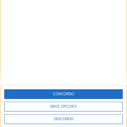
PUB
ULTIMA HORA
Casa de Lamas acolhe tertúlia com
autores de Vieira do Minho esta sexta-feira
CONCORDO
7 AGOSTO, 2026
MAIS OPÇÕES
Vieira do Minho Recebe Festival de
Folclore este fim de semana
DISCORDO
7 AGOSTO, 2026