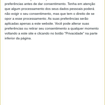
“intenso”
.
A queixa é feita por José Vieira, morador da
preferências antes de dar consentimento.
Tenha em atenção
zona, que atribui este mau cheiro às ossadas de
que algum processamento dos seus dados pessoais poderá
não exigir o seu consentimento, mas que tem o direito de se
animais mortos por vários cães que por ali andam.
opor a esse processamento. As suas preferências serão
De acordo com este residente, os animais andam soltos a
aplicadas apenas a este website. Você pode alterar suas
“
destruir galinheiros, a matar anhos e cabritos
“, o que,
preferências ou retirar seu consentimento a qualquer momento
posteriormente, acaba por levar a um “
cemitério de ossadas
voltando a este site e clicando no botão "Privacidade" na parte
inferior da página.
podres
“, que se vão acumulando e deixando mau cheiro.
De acordo com este morador, o mau cheiro é tal que não
permite abrir as janelas das casas ou passar no caminho, devido
também às moscas.
Contacto pela RAA, o presidente da Junta de Freguesia de
Cantelães, Guilherme Abreu, explicou não ter conhecimento da
situação. Revelou que, na referida zona da freguesia, existe uma
espécie de canil não licenciado que, no passado, já recebeu
uma ‘visita’ da GNR. No entanto, o autarca garantiu que iria
inteirar-se da situação e perceber o que se está a passar.
foto: José Vieira