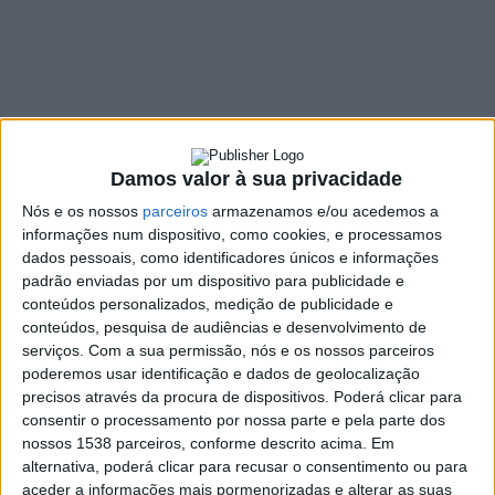
moradores
23 SETEMBRO, 2022
SHARE
TWEET
SHARE
PIN IT
Damos valor à sua privacidade
Nós e os nossos
parceiros
armazenamos e/ou acedemos a
107 VIEWS
informações num dispositivo, como cookies, e processamos
dados pessoais, como identificadores únicos e informações
padrão enviadas por um dispositivo para publicidade e
Entretanto, a RAA recebeu a informação de que os cães que
conteúdos personalizados, medição de publicidade e
por ali andam não são vadios, tendo um dono que “
trata os
conteúdos, pesquisa de audiências e desenvolvimento de
animais muito bem
“. Os familiares do dono dos cães
serviços.
Com a sua permissão, nós e os nossos parceiros
desmentem todas as acusações feitas pelo morador,
poderemos usar identificação e dados de geolocalização
ressalvando que esta queixa do alegado mau cheiro vem na
precisos através da procura de dispositivos. Poderá clicar para
sequência de uma quezília antiga, não tendo fundo de verdade.
consentir o processamento por nossa parte e pela parte dos
nossos 1538 parceiros, conforme descrito acima. Em
A Calçada da Paixão, em Cantelães, Vieira do Minho vê-
alternativa, poderá clicar para recusar o consentimento ou para
se, por estes dias, invadida por um mau cheiro
aceder a informações mais pormenorizadas e alterar as suas