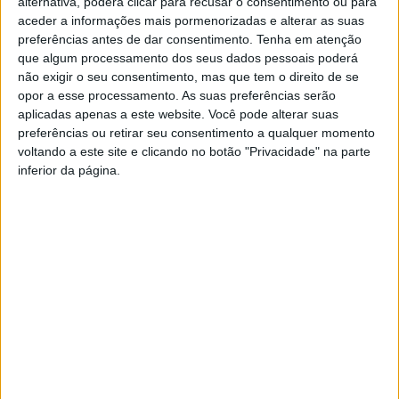
alternativa, poderá clicar para recusar o consentimento ou para
precipitação persistente e períodos de chuva intensa, rajadas
aceder a informações mais pormenorizadas e alterar as suas
de vento forte na ordem dos 80 a 90 km/h, fraca amplitude
preferências antes de dar consentimento.
Tenha em atenção
que algum processamento dos seus dados pessoais poderá
térmica e redução significativa da visibilidade, aumentando o
não exigir o seu consentimento, mas que tem o direito de se
risco de cheias, inundações e derrocadas.
opor a esse processamento. As suas preferências serão
A autarquia esclarece, em comunicado, que a medida foi
aplicadas apenas a este website. Você pode alterar suas
tomada após ponderação conjunta com os Bombeiros
preferências ou retirar seu consentimento a qualquer momento
voltando a este site e clicando no botão "Privacidade" na parte
Voluntários do concelho e as autoridades de Saúde Pública,
inferior da página.
tendo em conta também a declaração da situação de
contingência determinada pelo Governo através do Despacho
n.º 1532-E/2026, de 6 de fevereiro, publicada em Diário da
República. A medida vigora entre as 00h00 de 5 de fevereiro e
as 23h59 de 15 de fevereiro e abrange diversos concelhos de
onde são oriundos muitos visitantes do evento.
Entre as principais razões apontadas estão a segurança
rodoviária e a integridade física dos participantes, uma vez que
as condições atmosféricas previstas para a região do Barroso
comprometem a circulação nas vias de acesso e tornam as
deslocações potencialmente perigosas. A autarquia sublinha