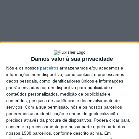
11 FEVEREIRO, 2026
SHARE
TWEET
SHARE
PIN IT
972 VIEWS
Damos valor à sua privacidade
O município de Montalegre anunciou o cancelamento de
Nós e os nossos
parceiros
armazenamos e/ou acedemos a
informações num dispositivo, como cookies, e processamos
todas as atividades programadas para o evento “Sexta
dados pessoais, como identificadores únicos e informações
13 – Noite das Bruxas”, previsto para o próximo dia 13 de
padrão enviadas por um dispositivo para publicidade e
fevereiro, devido ao agravamento das condições
conteúdos personalizados, medição de publicidade e
meteorológicas e à declaração de situação de
conteúdos, pesquisa de audiências e desenvolvimento de
contingência em vigor no país.
serviços.
Com a sua permissão, nós e os nossos parceiros
poderemos usar identificação e dados de geolocalização
A decisão surge na sequência das previsões que apontam para
precisos através da procura de dispositivos. Poderá clicar para
a influência de um rio atmosférico, associado a uma corrente
consentir o processamento por nossa parte e pela parte dos
perturbada de oeste e à passagem frequente de sistemas
nossos 1538 parceiros, conforme descrito acima. Em
frontais. O cenário meteorológico é caracterizado por