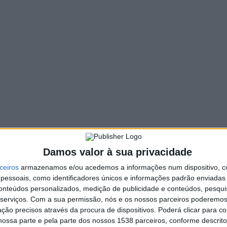
395 VIEWS
PIN IT
 anos, no Hospital de Santa Cruz, em Lisboa
.
do mês de novembro, era natural da Amareleja.
l D. Maria II, em Lisboa, a 28 de novembro de 1941, na peça
o da carreira, Eunice Muñoz fez cerca de duas centenas de
ntre filmes, telenovelas e programas de comédia.
tar de Sant’Iago da Espada, e a Grã Cruz da Ordem de Mérito.
Damos valor à sua privacidade
ceiros
armazenamos e/ou acedemos a informações num dispositivo, c
essoais, como identificadores únicos e informações padrão enviadas 
conteúdos personalizados, medição de publicidade e conteúdos, pesqui
serviços.
Com a sua permissão, nós e os nossos parceiros poderemos 
ção precisos através da procura de dispositivos. Poderá clicar para co
ossa parte e pela parte dos nossos 1538 parceiros, conforme descrit