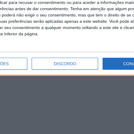
 clicar para recusar o consentimento ou para aceder a informações ma
“O renascer da Sofia Escobar”: do
erências antes de dar consentimento.
Tenha em atenção que algum pr
teatro musical ao primeiro álbum de
 poderá não exigir o seu consentimento, mas que tem o direito de se 
originais
uas preferências serão aplicadas apenas a este website. Você pode al
rar seu consentimento a qualquer momento voltando a este site e clica
e inferior da página.
ÇÕES
DISCORDO
CON