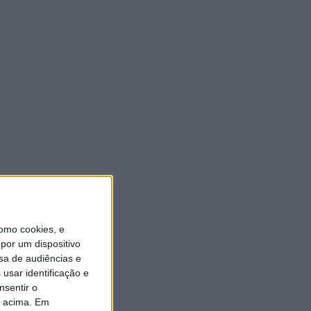
ULTIMA HORA
“Brigada Verde Jovem”
aprofunda conhecimento
sobre combate aos incêndios
florestais
5 AGOSTO, 2026
Vieira do Minho avança na
transição digital com novo
Balcão Eletrónico
5 AGOSTO, 2026
omo cookies, e
Vieira SC oficializa Luís Martins
por um dispositivo
para a época 2026/27
sa de audiências e
5 AGOSTO, 2026
usar identificação e
nsentir o
GD JB7 assegura contratação
o acima. Em
do defesa-central Luís