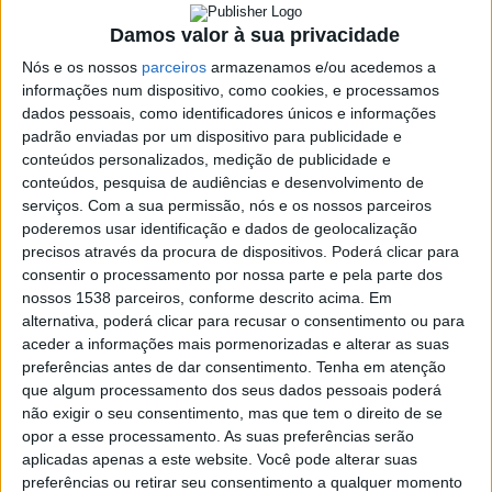
Damos valor à sua privacidade
SHARE
TWEET
SHARE
PIN IT
Nós e os nossos
parceiros
armazenamos e/ou acedemos a
informações num dispositivo, como cookies, e processamos
dados pessoais, como identificadores únicos e informações
156 VIEWS
padrão enviadas por um dispositivo para publicidade e
conteúdos personalizados, medição de publicidade e
conteúdos, pesquisa de audiências e desenvolvimento de
Quarta-feira dia 8 de Março, o Núcleo de Desporto Adaptado
serviços.
Com a sua permissão, nós e os nossos parceiros
do CAVA exibiu-se a um grande nível no Campeonato Regional
poderemos usar identificação e dados de geolocalização
Norte de Andebol (2.ª Divisão).
precisos através da procura de dispositivos. Poderá clicar para
consentir o processamento por nossa parte e pela parte dos
No Pavilhão Municipal da Póvoa de Varzim, o CAVA venceu os
nossos 1538 parceiros, conforme descrito acima. Em
dois jogos, ao derrotar o Centro D. João Novais e Sousa (Braga),
alternativa, poderá clicar para recusar o consentimento ou para
por 4-1, e a MAPADI (Póvoa de Varzim), por 6-3.
aceder a informações mais pormenorizadas e alterar as suas
preferências antes de dar consentimento.
Tenha em atenção
O Pavilhão Municipal Prof. Aníbal Nascimento, em Vieira do
que algum processamento dos seus dados pessoais poderá
Minho, vai receber a próxima jornada, que ocorrerá no dia 6 de
Casa
não exigir o seu consentimento, mas que tem o direito de se
de
Abril.
opor a esse processamento. As suas preferências serão
Lamas
aplicadas apenas a este website. Você pode alterar suas
acolhe
preferências ou retirar seu consentimento a qualquer momento
tertúlia