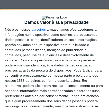
SHARE
TWEET
SHARE
PIN IT
Damos valor à sua privacidade
322 VIEWS
Nós e os nossos
parceiros
armazenamos e/ou acedemos a
informações num dispositivo, como cookies, e processamos
dados pessoais, como identificadores únicos e informações
A Raquel Rodrigues foi a primeira participante da 2.ª
padrão enviadas por um dispositivo para publicidade e
edição d
‘
O Palco da Rádio
! Natural de Braga, reside,
conteúdos personalizados, medição de publicidade e
atualmente, em Celorico de Basto onde é professora de
conteúdos, pesquisa de audiências e desenvolvimento de
inglês. Veio aos estúdios da Alto Ave FM para mostrar o
serviços.
Com a sua permissão, nós e os nossos parceiros
poderemos usar identificação e dados de geolocalização
seu talento musical.
precisos através da procura de dispositivos. Poderá clicar para
consentir o processamento por nossa parte e pela parte dos
nossos 1538 parceiros, conforme descrito acima. Em
alternativa, poderá clicar para recusar o consentimento ou para
aceder a informações mais pormenorizadas e alterar as suas
preferências antes de dar consentimento.
Tenha em atenção
que algum processamento dos seus dados pessoais poderá
não exigir o seu consentimento, mas que tem o direito de se