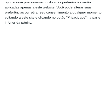
opor a esse processamento. As suas preferências serão
aplicadas apenas a este website. Você pode alterar suas
preferências ou retirar seu consentimento a qualquer momento
voltando a este site e clicando no botão "Privacidade" na parte
inferior da página.
Autarquia
.
da
Póvoa
Queres mostrar o teu talento? Participa n’O Palco da
de
Rádio’! –
AQUI
Lanhoso
FAS-
apoia
Portugal
atividade
alerta:
Hoje
dos
Universidade
“Não
e
Bombeiros
Sénior
faltam
A Opinião de Filipe de
amanhã:
Voluntários