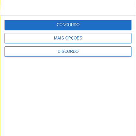
CONCORDO
ULTIMA HORA
MAIS OPÇÕES
DISCORDO
Autarquia da Póvoa de Lanhoso apoia
atividade dos Bombeiros Voluntários
enquanto agentes de Proteção Civil
6 AGOSTO, 2026
FAS-Portugal alerta: “Não faltam dadores
de sangue, faltam condições ao IPST”
6 AGOSTO, 2026
Praia Fluvial de Agrela e Serafão acolhe