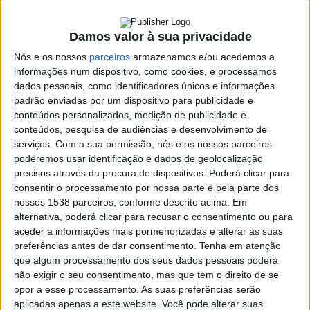
Damos valor à sua privacidade
SHARE
TWEET
SHARE
PIN IT
Nós e os nossos
parceiros
armazenamos e/ou acedemos a
informações num dispositivo, como cookies, e processamos
320 VIEWS
dados pessoais, como identificadores únicos e informações
padrão enviadas por um dispositivo para publicidade e
conteúdos personalizados, medição de publicidade e
Em comunicado publicado nas redes sociais a direção da
conteúdos, pesquisa de audiências e desenvolvimento de
Pedalarvieira Associação de BTT dá conta que o Passeio BTT
serviços.
Com a sua permissão, nós e os nossos parceiros
Rota do Fumeiro 2024 não se irá realizar.
poderemos usar identificação e dados de geolocalização
precisos através da procura de dispositivos. Poderá clicar para
“Infelizmente devido às condições climatéricas adversas dos
consentir o processamento por nossa parte e pela parte dos
últimos tempos, não nos foi possível realizar os trabalhos de
nossos 1538 parceiros, conforme descrito acima. Em
preparação do mesmo.
alternativa, poderá clicar para recusar o consentimento ou para
aceder a informações mais pormenorizadas e alterar as suas
Como queremos manter o passeio ao nível dos anos anteriores
preferências antes de dar consentimento.
Tenha em atenção
ou melhor se possível, foi a decisão mais sensata que podíamos
que algum processamento dos seus dados pessoais poderá
tomar.”
não exigir o seu consentimento, mas que tem o direito de se
opor a esse processamento. As suas preferências serão
A terminar a direção da pedalar Vieira Associação refere que
aplicadas apenas a este website. Você pode alterar suas
“Como compensação, iremos atempadamente idealizar e