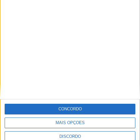
PUB
ULTIMA HORA
Eclipse solar em Portugal: saiba horários e
onde observar o fenómeno
CONCORDO
9 AGOSTO, 2026
MAIS OPÇÕES
Casa de Lamas acolhe tertúlia com
autores de Vieira do Minho esta sexta-feira
DISCORDO