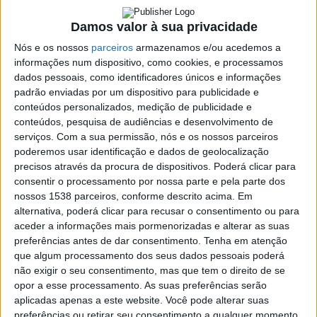
Damos valor à sua privacidade
SHARE
TWEET
SHARE
PIN IT
Nós e os nossos
parceiros
armazenamos e/ou acedemos a
informações num dispositivo, como cookies, e processamos
dados pessoais, como identificadores únicos e informações
1198 VIEWS
padrão enviadas por um dispositivo para publicidade e
conteúdos personalizados, medição de publicidade e
conteúdos, pesquisa de audiências e desenvolvimento de
Na próxima semana, o preço do gasóleo vai voltar a
serviços.
Com a sua permissão, nós e os nossos parceiros
mexer. Segundo várias previsões, o gasóleo vai descer
poderemos usar identificação e dados de geolocalização
até um cêntimos e meio por litro. Já a gasolina deverá
precisos através da procura de dispositivos. Poderá clicar para
manter o preço.
consentir o processamento por nossa parte e pela parte dos
nossos 1538 parceiros, conforme descrito acima. Em
A confirmar-se estas previsões, esta será a terceira descida
alternativa, poderá clicar para recusar o consentimento ou para
consecutiva do preço do gasóleo.
aceder a informações mais pormenorizadas e alterar as suas
Importa lembrar que os valores previstos podem variar tendo
preferências antes de dar consentimento.
Tenha em atenção
que algum processamento dos seus dados pessoais poderá
em conta a marca e posto de combustível.
não exigir o seu consentimento, mas que tem o direito de se
Francisco
opor a esse processamento. As suas preferências serão
Campos
Casa
aplicadas apenas a este website. Você pode alterar suas
vence
de
preferências ou retirar seu consentimento a qualquer momento