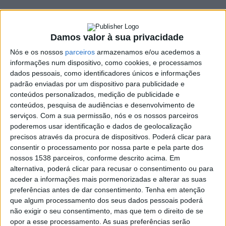
27 JANEIRO, 2023
Damos valor à sua privacidade
SHARE
TWEET
SHARE
PIN IT
Nós e os nossos
parceiros
armazenamos e/ou acedemos a
informações num dispositivo, como cookies, e processamos
dados pessoais, como identificadores únicos e informações
131 VIEWS
padrão enviadas por um dispositivo para publicidade e
conteúdos personalizados, medição de publicidade e
conteúdos, pesquisa de audiências e desenvolvimento de
Os combustíveis vão voltar a subir na próxima semana.
serviços.
Com a sua permissão, nós e os nossos parceiros
Segundo avança a
Multinews
, que cita fonte do setor,
poderemos usar identificação e dados de geolocalização
a gasolina 95 deverá subir 3,5 cêntimos por litro na
precisos através da procura de dispositivos. Poderá clicar para
gasolina 95 e o gasóleo deverá aumentar 2 cêntimos.
consentir o processamento por nossa parte e pela parte dos
nossos 1538 parceiros, conforme descrito acima. Em
Esta será a terceira semana consecutiva de aumentos do preço
alternativa, poderá clicar para recusar o consentimento ou para
dos combustíveis.
aceder a informações mais pormenorizadas e alterar as suas
preferências antes de dar consentimento.
Tenha em atenção
A partir de segunda-feira, encher um depósito com 60 litros de
que algum processamento dos seus dados pessoais poderá
gasolina vai custar mais 2,1 euros e um tanque de gasóleo fica
não exigir o seu consentimento, mas que tem o direito de se
cerca de 1,2 euros mais caro.
opor a esse processamento. As suas preferências serão