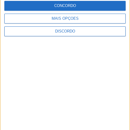
CONCORDO
Autarquia da Póvoa de Lanhoso apoia
MAIS OPÇÕES
atividade dos Bombeiros Voluntários
DISCORDO
enquanto agentes de Proteção Civil
6 AGOSTO, 2026
FAS-Portugal alerta: “Não faltam dadores
de sangue, faltam condições ao IPST”
6 AGOSTO, 2026
Praia Fluvial de Agrela e Serafão acolhe
segunda edição do “Sol da Chafarica”
6 AGOSTO, 2026
Universidade Sénior assinala final do ano