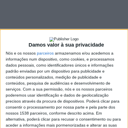
SHARE
TWEET
SHARE
PIN IT
233 VIEWS
Damos valor à sua privacidade
O lituano Martynas Samsonas, impôs o seu Mitsubishi Lancer Evo
Nós e os nossos
parceiros
armazenamos e/ou acedemos a
IX, ao vencer no Campeonato Norte de Ralis, o rali de Vieira do
informações num dispositivo, como cookies, e processamos
Minho. Entre os outros interessados a este campeonado,
dados pessoais, como identificadores únicos e informações
desfilavam dois míticos pilotos de outros tempos na
padrão enviadas por um dispositivo para publicidade e
conteúdos personalizados, medição de publicidade e
circunstância Fernando Peres (Mitsubishi Lancer Evo) e Adruzilio
conteúdos, pesquisa de audiências e desenvolvimento de
Lopes (Mitsubishi Lancer Evo), estes dois pilotos travaram um
serviços.
Com a sua permissão, nós e os nossos parceiros
duelo interessante ao cronometro, vindo na última classificativa
poderemos usar identificação e dados de geolocalização
o piloto de Vizela atacar forte, ao vencer o último troço,
precisos através da procura de dispositivos. Poderá clicar para
superando a sua desvantagem para Peres, que no final se
consentir o processamento por nossa parte e pela parte dos
traduziu na vitória de Adruzilio, com 2,2sgs sobre Peres.
nossos 1538 parceiros, conforme descrito acima. Em
alternativa, poderá clicar para recusar o consentimento ou para
Quanto aos pilotos locais de Vieira do Minho, que faziam parte
aceder a informações mais pormenorizadas e alterar as suas