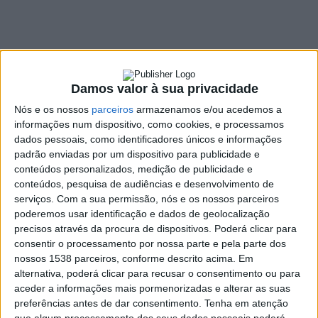
SHARE
TWEET
SHARE
PIN IT
916 VIEWS
Damos valor à sua privacidade
Nós e os nossos
parceiros
armazenamos e/ou acedemos a
2025 vai voltar a contar com o programa Sentir Vieira,
informações num dispositivo, como cookies, e processamos
dados pessoais, como identificadores únicos e informações
uma iniciativa da Câmara Municipal de Vieira do Minho,
padrão enviadas por um dispositivo para publicidade e
que tem como objetivo dar a conhecer um conjunto de
conteúdos personalizados, medição de publicidade e
eventos que celebram a potencialidade do concelho,
conteúdos, pesquisa de audiências e desenvolvimento de
promovendo a sua riqueza cultural e natural.
serviços.
Com a sua permissão, nós e os nossos parceiros
poderemos usar identificação e dados de geolocalização
precisos através da procura de dispositivos. Poderá clicar para
consentir o processamento por nossa parte e pela parte dos
Janeiro recebeu já, a dia 12, o
XXXI Encontro de Reisadas
,
nossos 1538 parceiros, conforme descrito acima. Em
alternativa, poderá clicar para recusar o consentimento ou para
uma iniciativa que reuniu mais de 20 grupos vieirenses e de
aceder a informações mais pormenorizadas e alterar as suas
concelhos vizinhos.
preferências antes de dar consentimento.
Tenha em atenção
A
Feira do Fumeiro, Agrovieira, Feira da Ladra, Mercado