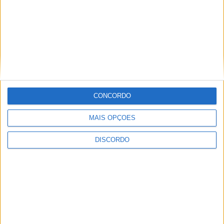
AGOSTO,
2026
PUB
CONCORDO
MAIS OPÇÕES
DISCORDO
ULTIMA HORA
Autarquia da Póvoa de Lanhoso apoia
atividade dos Bombeiros Voluntários