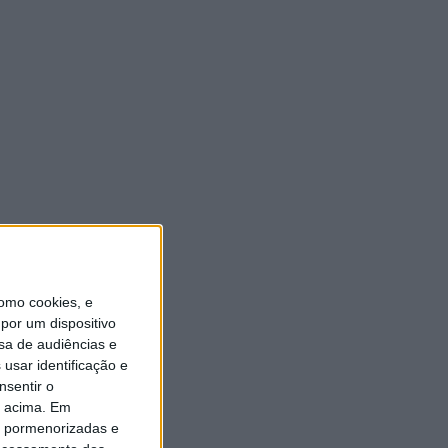
https://twitter.com/radioaltoave
VEJA TAMBÉM
Autarquia da Póvoa de Lanhoso apoia atividade
dos Bombeiros Voluntários enquanto agentes de
Proteção Civil
FAS-Portugal alerta: “Não faltam dadores de
omo cookies, e
sangue, faltam condições ao IPST”
por um dispositivo
sa de audiências e
Praia Fluvial de Agrela e Serafão acolhe segunda
usar identificação e
edição do “Sol da Chafarica”
nsentir o
Universidade Sénior assinala final do ano letivo
o acima. Em
com tarde de convívio
is pormenorizadas e