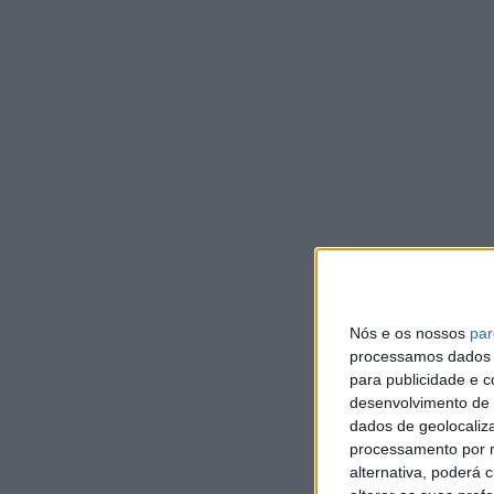
DE
V
c
d
DEP
Ent
com
int
Nós e os nossos
par
processamos dados p
para publicidade e 
desenvolvimento de 
dados de geolocaliza
processamento por n
alternativa, poderá