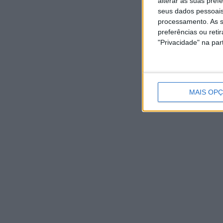
alterar as suas pref
seus dados pessoais
processamento. As s
preferências ou reti
"Privacidade" na part
MAIS OP
NOTÍCIAS RECENTES
Autarquia da Póvoa de Lanhoso apoia atividade dos
Bombeiros Voluntários enquanto agentes de Proteção
Civil
6 Agosto, 2026
FAS-Portugal alerta: “Não faltam dadores de sangue,
faltam condições ao IPST”
6 Agosto, 2026