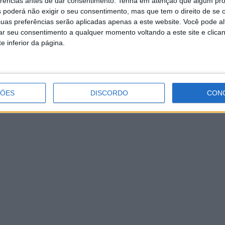
erências antes de dar consentimento.
Tenha em atenção que algum pr
 poderá não exigir o seu consentimento, mas que tem o direito de se 
uas preferências serão aplicadas apenas a este website. Você pode al
rar seu consentimento a qualquer momento voltando a este site e clica
e inferior da página.
ÇÕES
DISCORDO
CON