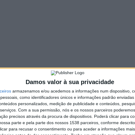
STAQUE
ieira do Minho: “transferência de
ompetências é bem-vinda, mas
eve ser dotada de meios”
. INFORMAÇÃO RAA
1 COMMENT
1 ABRIL, 2022
ra hoje, dia 1 de abril, em vigor a transferência de
petências para os órgãos municipais e para as entidades
ermunicipais na área…
Damos valor à sua privacidade
ceiros
armazenamos e/ou acedemos a informações num dispositivo, c
essoais, como identificadores únicos e informações padrão enviadas 
conteúdos personalizados, medição de publicidade e conteúdos, pesqui
serviços.
Com a sua permissão, nós e os nossos parceiros poderemos 
ção precisos através da procura de dispositivos. Poderá clicar para co
ossa parte e pela parte dos nossos 1538 parceiros, conforme descrit
 clicar para recusar o consentimento ou para aceder a informações ma