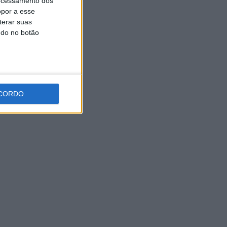
ocessamento dos
Hoje e amanhã: Ciclo de Cinema traz sessões
opor a esse
gratuitas a Vieira do Minho
terar suas
ndo no botão
CORDO