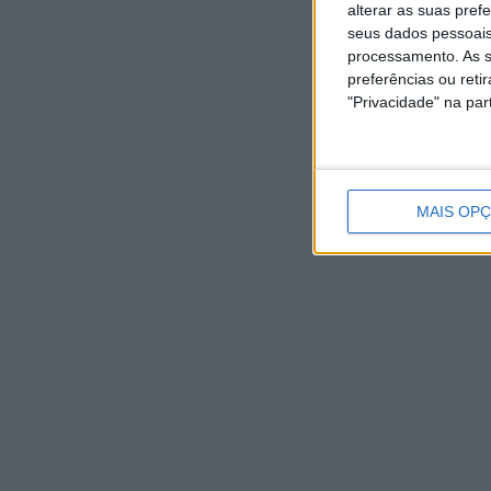
alterar as suas pref
seus dados pessoais
processamento. As s
preferências ou reti
"Privacidade" na part
MAIS OP
NOTÍCIAS RECENTES
Casa de Lamas acolhe tertúlia com autores de Vieira do
Minho esta sexta-feira
7 Agosto, 2026
Vieira do Minho Recebe Festival de Folclore este fim de
semana
7 Agosto, 2026