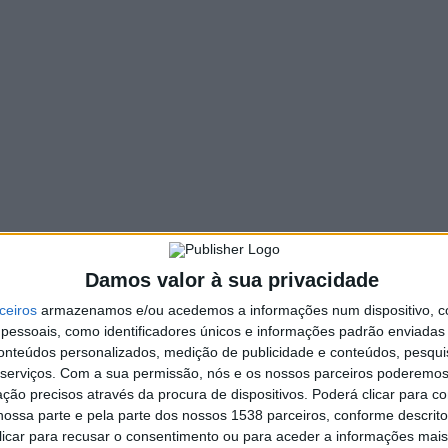
STAQUE
ieira do Minho e CIM do Ave
uerem que legislação que define
onas de risco de incêndio seja
evista
. INFORMAÇÃO RAA
16 MAIO, 2022
xecutivo de Vieira do Minho, com o apoio da CIM do Ave,
tende fazer uma apresentação para alterar e rever a
islação…
Damos valor à sua privacidade
ceiros
armazenamos e/ou acedemos a informações num dispositivo, c
essoais, como identificadores únicos e informações padrão enviadas 
conteúdos personalizados, medição de publicidade e conteúdos, pesqui
serviços.
Com a sua permissão, nós e os nossos parceiros poderemos 
ção precisos através da procura de dispositivos. Poderá clicar para co
ossa parte e pela parte dos nossos 1538 parceiros, conforme descrit
 clicar para recusar o consentimento ou para aceder a informações ma