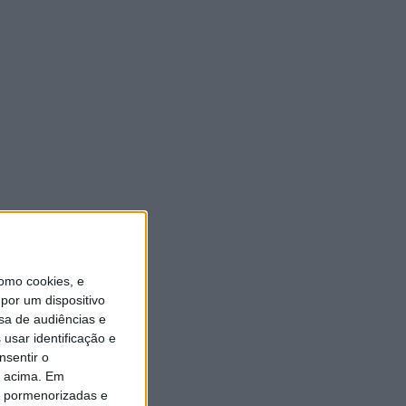
Tweets by radioaltoave
VEJA TAMBÉM
Casa de Lamas acolhe tertúlia com autores de
Vieira do Minho esta sexta-feira
Vieira do Minho Recebe Festival de Folclore este
fim de semana
omo cookies, e
por um dispositivo
Francisco Campos vence ao sprint em Queluz e
sa de audiências e
Rui Oliveira assume a Camisola Amarela da
Volta a Portugal [áudio]
usar identificação e
nsentir o
Expo Animal regressa ao Fórum Braga nos dias
o acima. Em
10 e 11 de outubro
is pormenorizadas e