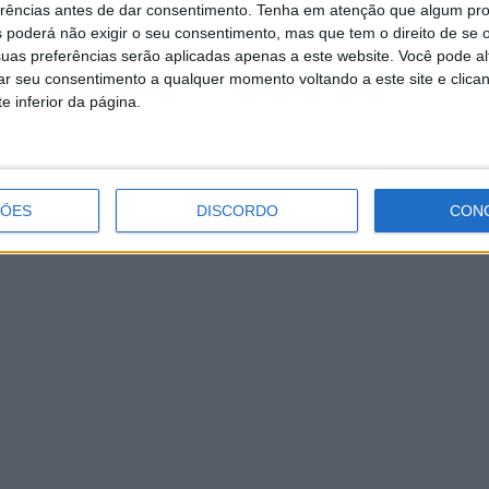
erências antes de dar consentimento.
Tenha em atenção que algum pr
 poderá não exigir o seu consentimento, mas que tem o direito de se 
uas preferências serão aplicadas apenas a este website. Você pode al
rar seu consentimento a qualquer momento voltando a este site e clica
e inferior da página.
ÇÕES
DISCORDO
CON