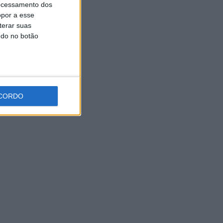
ocessamento dos
Autarquia da Póvoa de Lanhoso apoia atividade
dos Bombeiros Voluntários enquanto agentes de
opor a esse
Proteção Civil
terar suas
ndo no botão
CORDO