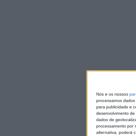
DE
V
q
z
r
DEP
O E
pre
leg
Nós e os nossos
par
processamos dados p
para publicidade e 
desenvolvimento de 
dados de geolocaliza
processamento por n
alternativa, poderá