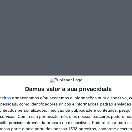
STAQUE
arcelos assinala Dia Mundial da
riança com vídeo e oferta do
aco dos sonhos a seis mil
rianças
. INFORMAÇÃO RAA
1 JUNHO, 2022
âmara de Barcelos está a assinalar hoje – 1 de junho-, o Dia
dial da Criança. Do conjunto das iniciativas, destaque para…
STAQUE
Damos valor à sua privacidade
iscinas municipais de Vila Verde
ceiros
armazenamos e/ou acedemos a informações num dispositivo, c
 da Ribeira do Neiva abrem
essoais, como identificadores únicos e informações padrão enviadas 
omingo com festa para as
conteúdos personalizados, medição de publicidade e conteúdos, pesqui
serviços.
Com a sua permissão, nós e os nossos parceiros poderemos 
rianças
ção precisos através da procura de dispositivos. Poderá clicar para co
ossa parte e pela parte dos nossos 1538 parceiros, conforme descrit
. INFORMAÇÃO RAA
1 JUNHO, 2022