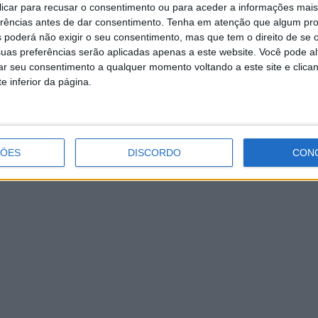
 clicar para recusar o consentimento ou para aceder a informações ma
omplexo de Lazer de Vila Verde e a Piscina Municipal da
erências antes de dar consentimento.
Tenha em atenção que algum pr
eira do Neiva abrem oficialmente a época balnear no
 poderá não exigir o seu consentimento, mas que tem o direito de se 
óximo domingo,…
uas preferências serão aplicadas apenas a este website. Você pode al
rar seu consentimento a qualquer momento voltando a este site e clica
e inferior da página.
ÇÕES
DISCORDO
CON