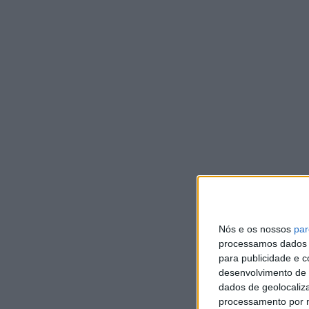
DE
B
C
s
c
DEP
A C
Mun
DE
P
Nós e os nossos
par
e
processamos dados p
d
para publicidade e 
desenvolvimento de 
c
dados de geolocaliza
processamento por n
DEP