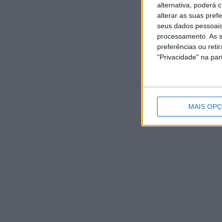
alternativa, poderá
O C
alterar as suas pref
Rib
seus dados pessoais
pr
processamento. As s
preferências ou reti
"Privacidade" na part
MAIS OP
NOTÍCIAS RECENTES
Autarquia da Póvoa de Lanhoso apoia atividade dos
Bombeiros Voluntários enquanto agentes de Proteção
Civil
6 Agosto, 2026