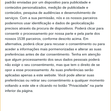
padrão enviadas por um dispositivo para publicidade e
DESTAQUE
conteúdos personalizados, medição de publicidade e
Braga celebra Dia Mundial da
conteúdos, pesquisa de audiências e desenvolvimento de
Criança com semana de
serviços.
Com a sua permissão, nós e os nossos parceiros
poderemos usar identificação e dados de geolocalização
atividades lúdicas e
precisos através da procura de dispositivos. Poderá clicar para
pedagógicas
consentir o processamento por nossa parte e pela parte dos
nossos 1538 parceiros, conforme descrito acima. Em
DEP. INFORMAÇÃO RAA
12 MAIO, 2022
alternativa, poderá clicar para recusar o consentimento ou para
Sete dias, perto de centena e meia de atividades para escolas e
aceder a informações mais pormenorizadas e alterar as suas
para as famílias e mais de 300 horas de animação,
preferências antes de dar consentimento.
Tenha em atenção
que algum processamento dos seus dados pessoais poderá
conhecimento…
não exigir o seu consentimento, mas que tem o direito de se
opor a esse processamento. As suas preferências serão
aplicadas apenas a este website. Você pode alterar suas
preferências ou retirar seu consentimento a qualquer momento
voltando a este site e clicando no botão "Privacidade" na parte
inferior da página.
Tweets by radioaltoave