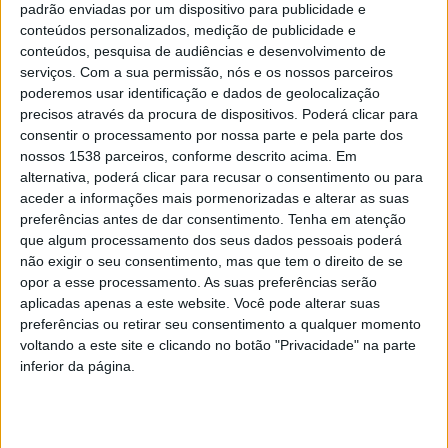
padrão enviadas por um dispositivo para publicidade e
DESTAQUE
conteúdos personalizados, medição de publicidade e
Vieira do Minho relembra obra
conteúdos, pesquisa de audiências e desenvolvimento de
de Padre José Alves Vieira
serviços.
Com a sua permissão, nós e os nossos parceiros
poderemos usar identificação e dados de geolocalização
DEP. INFORMAÇÃO RAA
21 OUTUBRO, 2021
precisos através da procura de dispositivos. Poderá clicar para
consentir o processamento por nossa parte e pela parte dos
O Clube Amigos de Vieira (CAVA) lançou um projeto fotográfico
nossos 1538 parceiros, conforme descrito acima. Em
de revisitação e evocação da obra e da memória do padre José
alternativa, poderá clicar para recusar o consentimento ou para
Carlos…
aceder a informações mais pormenorizadas e alterar as suas
preferências antes de dar consentimento.
Tenha em atenção
que algum processamento dos seus dados pessoais poderá
não exigir o seu consentimento, mas que tem o direito de se
opor a esse processamento. As suas preferências serão
aplicadas apenas a este website. Você pode alterar suas
preferências ou retirar seu consentimento a qualquer momento
voltando a este site e clicando no botão "Privacidade" na parte
https://twitter.com/radioaltoave
inferior da página.