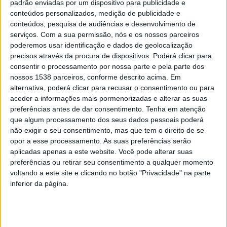
padrão enviadas por um dispositivo para publicidade e
DESTAQUE
conteúdos personalizados, medição de publicidade e
Albufeira do Ermal classificada
conteúdos, pesquisa de audiências e desenvolvimento de
serviços.
Com a sua permissão, nós e os nossos parceiros
como praia com “Qualidade de
poderemos usar identificação e dados de geolocalização
Ouro” pela Quercus
precisos através da procura de dispositivos. Poderá clicar para
consentir o processamento por nossa parte e pela parte dos
DEP. INFORMAÇÃO RAA
1 COMMENT
31 MAIO, 2022
nossos 1538 parceiros, conforme descrito acima. Em
A Quercus distinguiu, este ano, 440 praias do país com
alternativa, poderá clicar para recusar o consentimento ou para
“Qualidade de Ouro”. Entre elas está a Albufeira do Ermal, em
aceder a informações mais pormenorizadas e alterar as suas
Vieira do…
preferências antes de dar consentimento.
Tenha em atenção
que algum processamento dos seus dados pessoais poderá
não exigir o seu consentimento, mas que tem o direito de se
opor a esse processamento. As suas preferências serão
aplicadas apenas a este website. Você pode alterar suas
preferências ou retirar seu consentimento a qualquer momento
voltando a este site e clicando no botão "Privacidade" na parte
inferior da página.
Tweets by radioaltoave