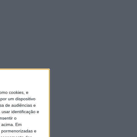
https://twitter.com/radioaltoave
VEJA TAMBÉM
Eclipse solar em Portugal: saiba horários e onde
observar o fenómeno
Casa de Lamas acolhe tertúlia com autores de
Vieira do Minho esta sexta-feira
omo cookies, e
por um dispositivo
Vieira do Minho Recebe Festival de Folclore este
sa de audiências e
fim de semana
usar identificação e
nsentir o
Francisco Campos vence ao sprint em Queluz e
Rui Oliveira assume a Camisola Amarela da
o acima. Em
Volta a Portugal [áudio]
is pormenorizadas e