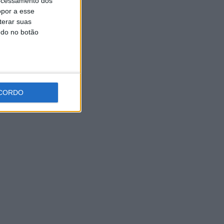
ocessamento dos
Expo Animal regressa ao Fórum Braga nos dias
opor a esse
10 e 11 de outubro
terar suas
ndo no botão
CORDO