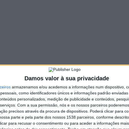
STAQUE
ieirense Romeu Freitas
onquista 2.º lugar em Concurso
nternacional de Piano
. INFORMAÇÃO RAA
2 COMMENTS
9 MAIO, 2022
ianista vieirense Romeu Freitas alcançou o 2.º lugar na
egoria C, piano, na 15.ª edição da International Piano
mpetition (Competição Internacional de…
Damos valor à sua privacidade
ceiros
armazenamos e/ou acedemos a informações num dispositivo, c
essoais, como identificadores únicos e informações padrão enviadas 
conteúdos personalizados, medição de publicidade e conteúdos, pesqui
serviços.
Com a sua permissão, nós e os nossos parceiros poderemos 
ção precisos através da procura de dispositivos. Poderá clicar para co
ossa parte e pela parte dos nossos 1538 parceiros, conforme descrit
 clicar para recusar o consentimento ou para aceder a informações ma