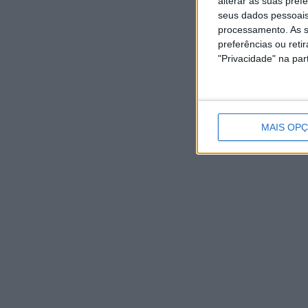
alterar as suas pref
seus dados pessoais
processamento. As s
preferências ou reti
"Privacidade" na part
MAIS OP
NOTÍCIAS RECENTES
Eclipse solar em Portugal: saiba horários e onde
observar o fenómeno
9 Agosto, 2026
Casa de Lamas acolhe tertúlia com autores de Vieira do
Minho esta sexta-feira
7 Agosto, 2026
Vieira do Minho Recebe Festival de Folclore este fim de