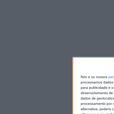
DE
V
c
I
DEP
O p
cat
Co
Nós e os nossos
par
processamos dados p
para publicidade e 
desenvolvimento de 
dados de geolocaliza
processamento por n
alternativa, poderá