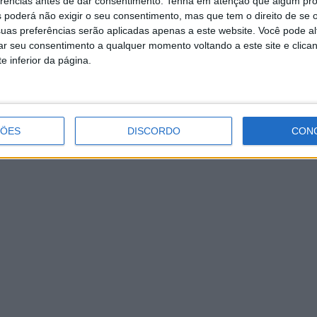
erências antes de dar consentimento.
Tenha em atenção que algum pr
 poderá não exigir o seu consentimento, mas que tem o direito de se 
uas preferências serão aplicadas apenas a este website. Você pode al
rar seu consentimento a qualquer momento voltando a este site e clica
e inferior da página.
ÇÕES
DISCORDO
CON