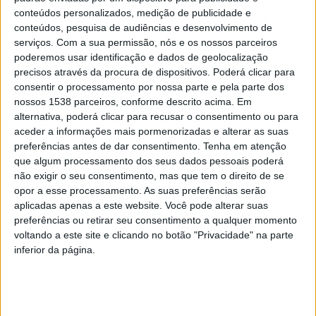
conteúdos personalizados, medição de publicidade e
A OPINIÃO DE FILIPE DE OLIVEIRA
conteúdos, pesquisa de audiências e desenvolvimento de
A opinião de Filipe de Oliveira |
serviços.
Com a sua permissão, nós e os nossos parceiros
Sr. Reis (Ruivães)
poderemos usar identificação e dados de geolocalização
precisos através da procura de dispositivos. Poderá clicar para
DEP. INFORMAÇÃO RAA
2 COMMENTS
8 ABRIL, 2022
consentir o processamento por nossa parte e pela parte dos
A rubrica ‘A opinião de Filipe de Oliveira’ regressa à antena da
nossos 1538 parceiros, conforme descrito acima. Em
Rádio Alto Ave, hoje, com a primeira parte da história do…
alternativa, poderá clicar para recusar o consentimento ou para
aceder a informações mais pormenorizadas e alterar as suas
preferências antes de dar consentimento.
Tenha em atenção
que algum processamento dos seus dados pessoais poderá
não exigir o seu consentimento, mas que tem o direito de se
opor a esse processamento. As suas preferências serão
aplicadas apenas a este website. Você pode alterar suas
preferências ou retirar seu consentimento a qualquer momento
https://twitter.com/radioaltoave
voltando a este site e clicando no botão "Privacidade" na parte
inferior da página.