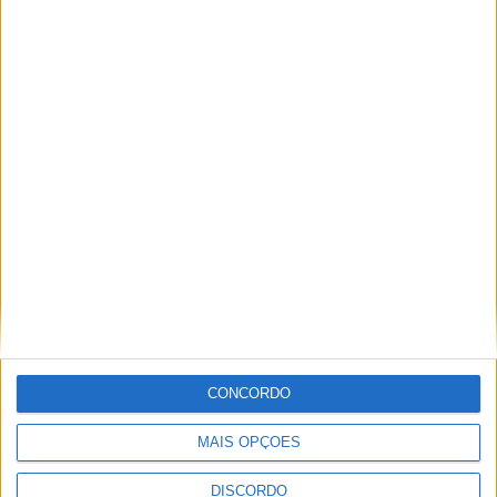
VEJA TAMBÉM
Casa de Lamas acolhe tertúlia com autores de Vieira do Minho
esta sexta-feira
Vieira do Minho Recebe Festival de Folclore este fim de semana
Francisco Campos vence ao sprint em Queluz e Rui Oliveira
assume a Camisola Amarela da Volta a Portugal [áudio]
Expo Animal regressa ao Fórum Braga nos dias 10 e 11 de
outubro
Autarquia da Póvoa de Lanhoso apoia atividade dos
Bombeiros Voluntários enquanto agentes de Proteção Civil
CONCORDO
MAIS OPÇÕES
DISCORDO