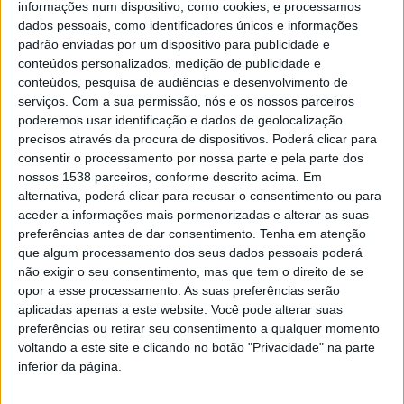
informações num dispositivo, como cookies, e processamos
DESTAQUE
dados pessoais, como identificadores únicos e informações
Pensionistas da SS recebem
padrão enviadas por um dispositivo para publicidade e
pensão com acerto do IRS
conteúdos personalizados, medição de publicidade e
conteúdos, pesquisa de audiências e desenvolvimento de
DEP. INFORMAÇÃO RAA
8 MARÇO, 2022
serviços.
Com a sua permissão, nós e os nossos parceiros
poderemos usar identificação e dados de geolocalização
Os pensionistas da Segurança Social recebem, a partir de hoje,
precisos através da procura de dispositivos. Poderá clicar para
a pensão de acordo com as novas tabelas de retenção na fonte
consentir o processamento por nossa parte e pela parte dos
e…
nossos 1538 parceiros, conforme descrito acima. Em
alternativa, poderá clicar para recusar o consentimento ou para
aceder a informações mais pormenorizadas e alterar as suas
preferências antes de dar consentimento.
Tenha em atenção
que algum processamento dos seus dados pessoais poderá
DESTAQUE
não exigir o seu consentimento, mas que tem o direito de se
Segurança Social reforça
opor a esse processamento. As suas preferências serão
atendimento por
aplicadas apenas a este website. Você pode alterar suas
preferências ou retirar seu consentimento a qualquer momento
videoconferência para 67
voltando a este site e clicando no botão "Privacidade" na parte
balcões em todo o país
inferior da página.
DEP. INFORMAÇÃO RAA
26 OUTUBRO, 2021