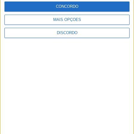
CONCORDO
ULTIMA HORA
MAIS OPÇÕES
Casa de Lamas acolhe tertúlia com
DISCORDO
autores de Vieira do Minho esta sexta-feira
7 AGOSTO, 2026
Vieira do Minho Recebe Festival de
Folclore este fim de semana
7 AGOSTO, 2026
Francisco Campos vence ao sprint em
Queluz e Rui Oliveira assume a Camisola
Amarela da Volta a Portugal [áudio]
7 AGOSTO, 2026