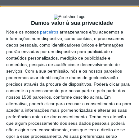
5 JUNHO, 2025
Damos valor à sua privacidade
SHARE
TWEET
SHARE
PIN IT
Nós e os nossos
parceiros
armazenamos e/ou acedemos a
informações num dispositivo, como cookies, e processamos
dados pessoais, como identificadores únicos e informações
337 VIEWS
padrão enviadas por um dispositivo para publicidade e
conteúdos personalizados, medição de publicidade e
conteúdos, pesquisa de audiências e desenvolvimento de
Terras de Bouro assinalou o Dia da Criança no passado
serviços.
Com a sua permissão, nós e os nossos parceiros
dia 1 de junho. As crianças viram e sentiram o seu dia de
poderemos usar identificação e dados de geolocalização
uma forma alegre saudável numa jornada organizada
precisos através da procura de dispositivos. Poderá clicar para
pelo município de Terras de Bouro em Covide, no recém
consentir o processamento por nossa parte e pela parte dos
requalificado Centro Interpretativo do Garrano.
nossos 1538 parceiros, conforme descrito acima. Em
alternativa, poderá clicar para recusar o consentimento ou para
Tendo acesso a múltiplas atividades e orientadas pelas técnicas
aceder a informações mais pormenorizadas e alterar as suas
municipais, as crianças puderam efetuar jogos didáticos,
preferências antes de dar consentimento.
Tenha em atenção
pinturas faciais, brincar nos insufláveis e ainda experimentar os
que algum processamento dos seus dados pessoais poderá
sempre muito concorridos passeios a cavalo, isto tudo
não exigir o seu consentimento, mas que tem o direito de se
opor a esse processamento. As suas preferências serão
preenchido com pipocas e algodão doce, tão do agrado dos