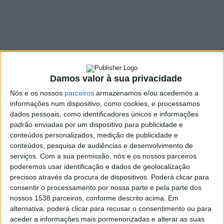
Multimédia
25 MARÇO, 2025
SHARE
TWEET
SHARE
PIN IT
Damos valor à sua privacidade
Nós e os nossos
parceiros
armazenamos e/ou acedemos a
249 VIEWS
informações num dispositivo, como cookies, e processamos
dados pessoais, como identificadores únicos e informações
padrão enviadas por um dispositivo para publicidade e
A Universidade do Minho vai inaugurar, amanhã, quarta-
conteúdos personalizados, medição de publicidade e
feira, o novo Centro Audiovisual e Multimédia, situado
conteúdos, pesquisa de audiências e desenvolvimento de
no edifício 13, do campus de Gualtar, em Braga.
O
serviços.
Com a sua permissão, nós e os nossos parceiros
momento vai acontecer a partir das 10h30.
poderemos usar identificação e dados de geolocalização
precisos através da procura de dispositivos. Poderá clicar para
Equipado com tecnologia de última geração, o Centro
consentir o processamento por nossa parte e pela parte dos
Audiovisual e Multimédia, que integra o Instituto de Ciências
nossos 1538 parceiros, conforme descrito acima. Em
Sociais, está vocacionado para a formação especializada e a
alternativa, poderá clicar para recusar o consentimento ou para
experimentação criativa em comunicação audiovisual, media
aceder a informações mais pormenorizadas e alterar as suas