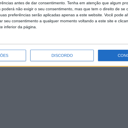
segue para a próxima eliminatória da
erências antes de dar consentimento.
Tenha em atenção que algum pr
Taça AF Braga
 poderá não exigir o seu consentimento, mas que tem o direito de se 
uas preferências serão aplicadas apenas a este website. Você pode al
rar seu consentimento a qualquer momento voltando a este site e clica
e inferior da página.
ÇÕES
DISCORDO
CON