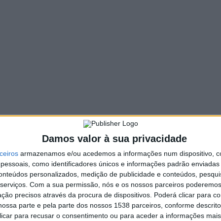
91 VIEWS
PIN IT
 a primeira edição do Troféu Leonel Lopes, frente ao
nel Lopes, ex-presidente do clube vieirense.
 homenageado, Isabel, e Margarida, uma das filhas, naquilo
a emoção
”.
Damos valor à sua privacidade
ceiros
armazenamos e/ou acedemos a informações num dispositivo, c
essoais, como identificadores únicos e informações padrão enviadas 
conteúdos personalizados, medição de publicidade e conteúdos, pesqui
serviços.
Com a sua permissão, nós e os nossos parceiros poderemos 
ção precisos através da procura de dispositivos. Poderá clicar para co
ossa parte e pela parte dos nossos 1538 parceiros, conforme descrit
GDC Mosteiro vence em Crespos e
 clicar para recusar o consentimento ou para aceder a informações ma