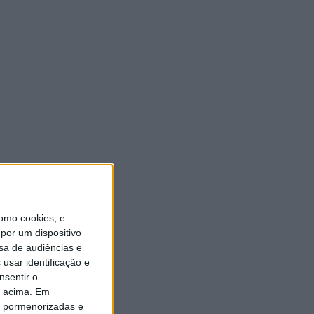
ULTIMA HORA
“Brigada Verde Jovem”
aprofunda conhecimento
sobre combate aos incêndios
florestais
5 AGOSTO, 2026
Vieira do Minho avança na
transição digital com novo
Balcão Eletrónico
5 AGOSTO, 2026
omo cookies, e
por um dispositivo
Vieira SC oficializa Luís Martins
sa de audiências e
para a época 2026/27
usar identificação e
5 AGOSTO, 2026
nsentir o
o acima. Em
GD JB7 assegura contratação
is pormenorizadas e
do defesa-central Luís