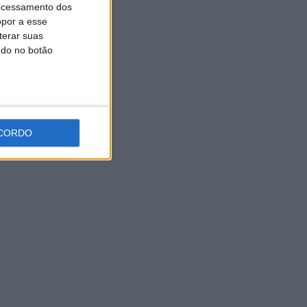
ocessamento dos
5 AGOSTO, 2026
opor a esse
terar suas
ndo no botão
CORDO