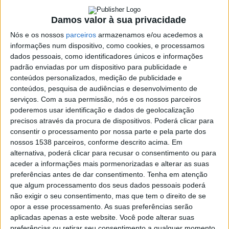
Damos valor à sua privacidade
SHARE
TWEET
SHARE
PIN IT
Nós e os nossos
parceiros
armazenamos e/ou acedemos a
informações num dispositivo, como cookies, e processamos
732 VIEWS
dados pessoais, como identificadores únicos e informações
padrão enviadas por um dispositivo para publicidade e
conteúdos personalizados, medição de publicidade e
conteúdos, pesquisa de audiências e desenvolvimento de
A Voz dos Artistas desta semana contou com o cantor
serviços.
Com a sua permissão, nós e os nossos parceiros
Hélder Baptista que assinala, em 2025, 20 anos de
poderemos usar identificação e dados de geolocalização
carreira a solo. O artista vai celebrar a data com um
precisos através da procura de dispositivos. Poderá clicar para
concerto no próximo dia 14 de novembro no Fórum
consentir o processamento por nossa parte e pela parte dos
Braga.
nossos 1538 parceiros, conforme descrito acima. Em
alternativa, poderá clicar para recusar o consentimento ou para
aceder a informações mais pormenorizadas e alterar as suas
preferências antes de dar consentimento.
Tenha em atenção
que algum processamento dos seus dados pessoais poderá
O A Voz dos Artistas é um programa que vai para o ar aos
não exigir o seu consentimento, mas que tem o direito de se
Francisco
sábados, pelas 10h00. É reeditado à segunda-feira, às 19h15.
Campos
opor a esse processamento. As suas preferências serão
Casa
vence
aplicadas apenas a este website. Você pode alterar suas
de
ao
preferências ou retirar seu consentimento a qualquer momento