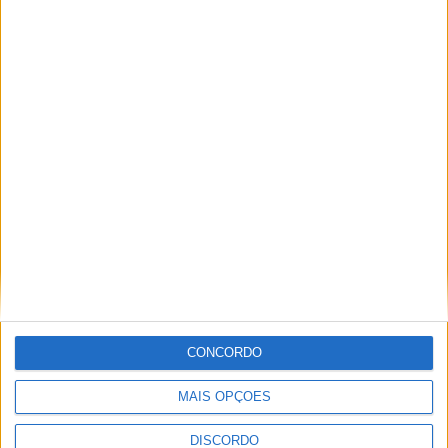
PUB
ULTIMA HORA
Casa de Lamas acolhe tertúlia com
autores de Vieira do Minho esta sexta-feira
CONCORDO
7 AGOSTO, 2026
MAIS OPÇÕES
Vieira do Minho Recebe Festival de
DISCORDO