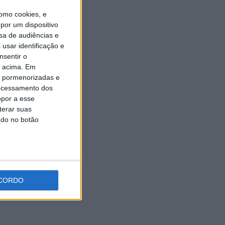
omo cookies, e
por um dispositivo
sa de audiências e
usar identificação e
nsentir o
o acima. Em
is pormenorizadas e
ocessamento dos
opor a esse
terar suas
ndo no botão
CORDO