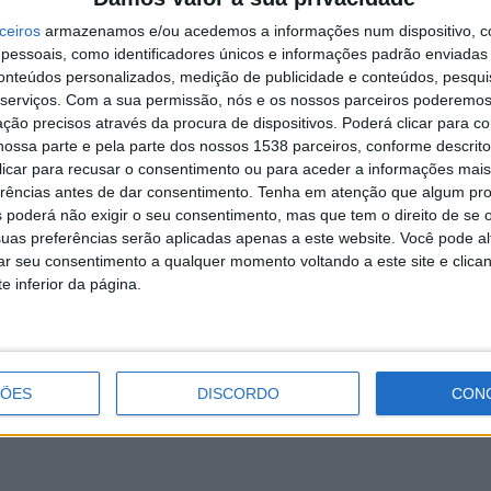
ras Tabuadelo obtiveram a certificação como
Centros
ceiros
armazenamos e/ou acedemos a informações num dispositivo, c
essoais, como identificadores únicos e informações padrão enviadas 
conteúdos personalizados, medição de publicidade e conteúdos, pesqui
serviços.
Com a sua permissão, nós e os nossos parceiros poderemos 
tivo Nun’ Álvares foram classificadas como
Entidades
ção precisos através da procura de dispositivos. Poderá clicar para co
ossa parte e pela parte dos nossos 1538 parceiros, conforme descrit
sal, Associação Desportiva e Cultural São Mateus, Contacto
 clicar para recusar o consentimento ou para aceder a informações ma
erências antes de dar consentimento.
Tenha em atenção que algum pr
, Associação de Futsal de Celorico de Basto e Associação
 poderá não exigir o seu consentimento, mas que tem o direito de se 
oram classificadas como E
ntidades Formadoras 3
uas preferências serão aplicadas apenas a este website. Você pode al
rar seu consentimento a qualquer momento voltando a este site e clica
e inferior da página.
ssificada como
Entidade Formadora 2 estrela
s.
uimarães Football Club obtiveram a classificação como
ÇÕES
DISCORDO
CON
sa a classificação como
Centro Básico de Formação de
uída por Tiago Moura, gestor do projeto Crescer 2024,