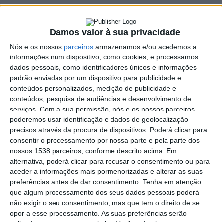
21 MARÇO, 2024
Damos valor à sua privacidade
Nós e os nossos
parceiros
armazenamos e/ou acedemos a
SHARE
TWEET
SHARE
PIN IT
informações num dispositivo, como cookies, e processamos
dados pessoais, como identificadores únicos e informações
111 VIEWS
padrão enviadas por um dispositivo para publicidade e
conteúdos personalizados, medição de publicidade e
conteúdos, pesquisa de audiências e desenvolvimento de
Abril é o mês da entrega do IRS e, à semelhança do que
serviços.
Com a sua permissão, nós e os nossos parceiros
aconteceu nos últimos anos, cada contribuinte pode
poderemos usar identificação e dados de geolocalização
precisos através da procura de dispositivos. Poderá clicar para
doar, gratuitamente, 0,5% do seu IRS.
Por este motivo, o
consentir o processamento por nossa parte e pela parte dos
CAVA lançou uma campanha para apelar à consignação
nossos 1538 parceiros, conforme descrito acima. Em
deste valor à equipa de desporto adaptado da
alternativa, poderá clicar para recusar o consentimento ou para
associação.
aceder a informações mais pormenorizadas e alterar as suas
preferências antes de dar consentimento.
Tenha em atenção
Este ano qualquer português poderá ajudar a Equipa de
que algum processamento dos seus dados pessoais poderá
Desporto Adaptado do CAVA, doando gratuitamente 0,5% do
não exigir o seu consentimento, mas que tem o direito de se
seu IRS, refere o CAVA. Para ajudar a Equipa de Desporto
opor a esse processamento. As suas preferências serão
Adaptada do CAVA, basta preencher o quadro 11, do modelo 3,