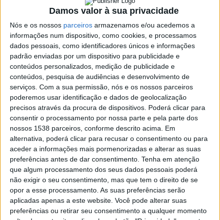
Damos valor à sua privacidade
Nós e os nossos
parceiros
armazenamos e/ou acedemos a
SHARE
TWEET
SHARE
PIN IT
informações num dispositivo, como cookies, e processamos
dados pessoais, como identificadores únicos e informações
278 VIEWS
padrão enviadas por um dispositivo para publicidade e
conteúdos personalizados, medição de publicidade e
conteúdos, pesquisa de audiências e desenvolvimento de
O
Ermal recebe, este sábado, um sunset com a
serviços.
Com a sua permissão, nós e os nossos parceiros
poderemos usar identificação e dados de geolocalização
presença de vários criadores de conteúdo.
precisos através da procura de dispositivos. Poderá clicar para
Com organização do Teleski Ermal, a música fica a cargo da
consentir o processamento por nossa parte e pela parte dos
Autarquia
Banda Kauan e Vitória, DJ Pascoal e DJ Kance.
nossos 1538 parceiros, conforme descrito acima. Em
da
alternativa, poderá clicar para recusar o consentimento ou para
Póvoa
aceder a informações mais pormenorizadas e alterar as suas
de
preferências antes de dar consentimento.
Tenha em atenção
Lanhoso
FAS-
que algum processamento dos seus dados pessoais poderá
apoia
Portugal
atividade
não exigir o seu consentimento, mas que tem o direito de se
Combustíveis: gasolina sobe
alerta:
Hoje
dos
opor a esse processamento. As suas preferências serão
Universidade
na próxima semana.
“Não
e
Bombeiros
aplicadas apenas a este website. Você pode alterar suas
Sénior
faltam
Gasóleo desce
amanhã:
Voluntários
assinala
preferências ou retirar seu consentimento a qualquer momento
dadores
Ciclo
enquanto