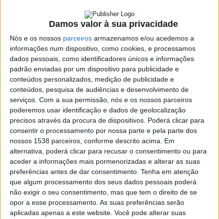
SHARE
TWEET
SHARE
PIN IT
Damos valor à sua privacidade
Nós e os nossos
parceiros
armazenamos e/ou acedemos a
165 VIEWS
informações num dispositivo, como cookies, e processamos
dados pessoais, como identificadores únicos e informações
padrão enviadas por um dispositivo para publicidade e
Falar D’Aqui de Domingo 11 de Março, em destaque a Freguesia
conteúdos personalizados, medição de publicidade e
de Rossas
conteúdos, pesquisa de audiências e desenvolvimento de
https://youtu.be/vXwpYNdx29g
serviços.
Com a sua permissão, nós e os nossos parceiros
poderemos usar identificação e dados de geolocalização
precisos através da procura de dispositivos. Poderá clicar para
consentir o processamento por nossa parte e pela parte dos
Armando Alves, Presidente da Junta de Freguesia, Almeno
nossos 1538 parceiros, conforme descrito acima. Em
Leite, Secretário, Sandra Dias, Tesoureira e Isabel Peixoto
alternativa, poderá clicar para recusar o consentimento ou para
Presidente da Mesa da Assembleia de freguesia falaram da
aceder a informações mais pormenorizadas e alterar as suas
situação pós eleitoral e dos primeiros quatro meses de
preferências antes de dar consentimento.
Tenha em atenção
mandato, a situação na Freguesia, as actividades económicas
que algum processamento dos seus dados pessoais poderá
com realce para a agricultura, floresta e turismo, o
não exigir o seu consentimento, mas que tem o direito de se
opor a esse processamento. As suas preferências serão
aproveitamento dos baldios, a situação relativamente ao posto
Francisco
aplicadas apenas a este website. Você pode alterar suas
da GNR de Rossas e posto de Saúde e as diligencias efectuadas