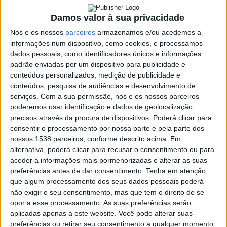
Damos valor à sua privacidade
SHARE
TWEET
SHARE
PIN IT
Nós e os nossos
parceiros
armazenamos e/ou acedemos a
informações num dispositivo, como cookies, e processamos
dados pessoais, como identificadores únicos e informações
120 VIEWS
padrão enviadas por um dispositivo para publicidade e
conteúdos personalizados, medição de publicidade e
conteúdos, pesquisa de audiências e desenvolvimento de
Em destaque no Programa da Direção de Informação da Rádio
serviços.
Com a sua permissão, nós e os nossos parceiros
Alto Ave, o Falar D’Aqui de domingo 28 de Março a Páscoa.
poderemos usar identificação e dados de geolocalização
precisos através da procura de dispositivos. Poderá clicar para
Convidados o Arcipreste de Vieira do Minho Padre Albano Costa
consentir o processamento por nossa parte e pela parte dos
e José Marques Fernandes Professor Universitário, analisam o
nossos 1538 parceiros, conforme descrito acima. Em
seu significado, a sua importância particularmente para os
alternativa, poderá clicar para recusar o consentimento ou para
católicos, os ritos pascais, este ano mais uma vez,
aceder a informações mais pormenorizadas e alterar as suas
condicionados pela situação de emergência sanitária, as
preferências antes de dar consentimento.
Tenha em atenção
tradições e o que lhe está associado.
que algum processamento dos seus dados pessoais poderá
não exigir o seu consentimento, mas que tem o direito de se
https://youtu.be/b3ZwqGLMm9U
opor a esse processamento. As suas preferências serão
aplicadas apenas a este website. Você pode alterar suas
preferências ou retirar seu consentimento a qualquer momento