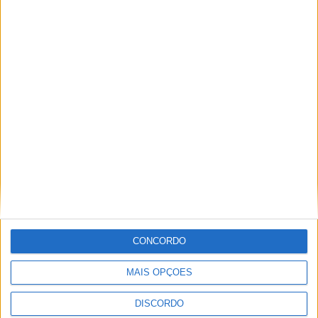
PUB
ULTIMA HORA
“Brigada Verde Jovem” aprofunda
conhecimento sobre combate aos
CONCORDO
incêndios florestais
5 AGOSTO, 2026
MAIS OPÇÕES
Vieira do Minho avança na transição digital
DISCORDO