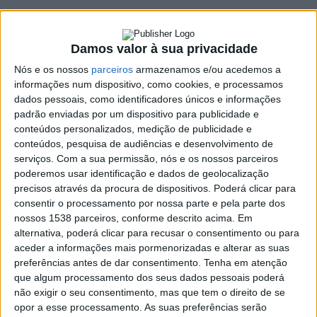
SHARE
TWEET
SHARE
PIN IT
Damos valor à sua privacidade
Nós e os nossos
parceiros
armazenamos e/ou acedemos a
392 VIEWS
informações num dispositivo, como cookies, e processamos
dados pessoais, como identificadores únicos e informações
padrão enviadas por um dispositivo para publicidade e
A Câmara Municipal de Vieira do Minho informa que, devido às
conteúdos personalizados, medição de publicidade e
obras de requalificação do Largo da Feira, a Feira semanal irá
conteúdos, pesquisa de audiências e desenvolvimento de
realizar-se no perímetro central da Vila até ao final do ano de
serviços.
Com a sua permissão, nós e os nossos parceiros
poderemos usar identificação e dados de geolocalização
2018.
precisos através da procura de dispositivos. Poderá clicar para
Neste sentido, o trânsito poderá ficar condicionado, sendo
consentir o processamento por nossa parte e pela parte dos
certo que o estacionamento estará proibido das 05h00 às
nossos 1538 parceiros, conforme descrito acima. Em
16h00, nos dias de feira, nos seguintes locais:
alternativa, poderá clicar para recusar o consentimento ou para
– Avenida Barjona de Freitas;
aceder a informações mais pormenorizadas e alterar as suas
– Rua João de Deus;
preferências antes de dar consentimento.
Tenha em atenção
– Praça Dr. Guilherme de Abreu;
que algum processamento dos seus dados pessoais poderá
não exigir o seu consentimento, mas que tem o direito de se
– Rua Padre José Carlos Alves Vieira ( a partir dos Bombeiros até
opor a esse processamento. As suas preferências serão
ao Centro da Vila);