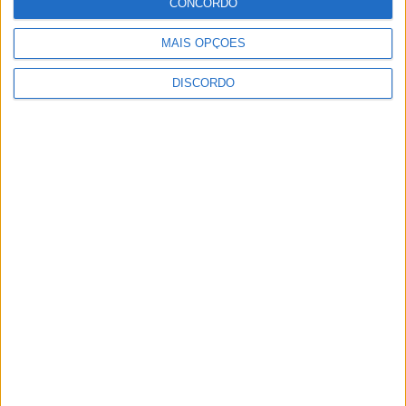
CONCORDO
Eclipse solar em Portugal: saiba horários e
MAIS OPÇÕES
onde observar o fenómeno
DISCORDO
9 AGOSTO, 2026
Casa de Lamas acolhe tertúlia com
autores de Vieira do Minho esta sexta-feira
7 AGOSTO, 2026
Vieira do Minho Recebe Festival de
Folclore este fim de semana
7 AGOSTO, 2026
Francisco Campos vence ao sprint em
Queluz e Rui Oliveira assume a Camisola
Amarela da Volta a Portugal [áudio]