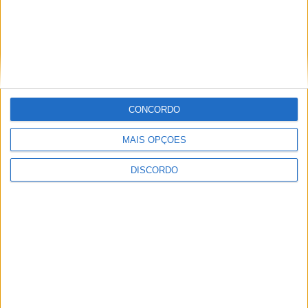
PUB
CONCORDO
MAIS OPÇÕES
DISCORDO
ULTIMA HORA
Casa de Lamas acolhe tertúlia com
autores de Vieira do Minho esta sexta-feira
7 AGOSTO, 2026