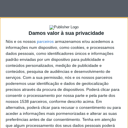
SHARE
TWEET
SHARE
PIN IT
179 VIEWS
Damos valor à sua privacidade
Depois da descida do Campeonato de Portugal, o foco
Nós e os nossos
parceiros
armazenamos e/ou acedemos a
do Forjães Sport Club é batalhar para recuperar o lugar
informações num dispositivo, como cookies, e processamos
perdido.
dados pessoais, como identificadores únicos e informações
padrão enviadas por um dispositivo para publicidade e
Na jornada inaugural, a equipa comandada por Tiago Mota
conteúdos personalizados, medição de publicidade e
empatou a duas bolas frente ao FC Marinhas.
conteúdos, pesquisa de audiências e desenvolvimento de
Plantel:
serviços.
Com a sua permissão, nós e os nossos parceiros
poderemos usar identificação e dados de geolocalização
Guarda-redes:
01. Luis Miguel Fernandes; 85. Ricardo
precisos através da procura de dispositivos. Poderá clicar para
Pinheira; 12. Pedro Ribeiro
consentir o processamento por nossa parte e pela parte dos
Defesas:
14. Tico; 20. Lucas Pereira; 02. Fábio Abreu; 03.
nossos 1538 parceiros, conforme descrito acima. Em
Tiago Letras; 04. Rodrigo Teles; 70. Casal; 22. Nuno Ramos
alternativa, poderá clicar para recusar o consentimento ou para
aceder a informações mais pormenorizadas e alterar as suas
Médios:
06. João Maia; 10. Ruben Bicho; 08. Nuno Pereira;
preferências antes de dar consentimento.
Tenha em atenção
05. Rui Magalhães; 39. Ze Pedro Casal; 21. Venu; 31. Miguel
que algum processamento dos seus dados pessoais poderá
Fernandes; 79. Nuno Simōes; 77. Andres Ramirez; 27.