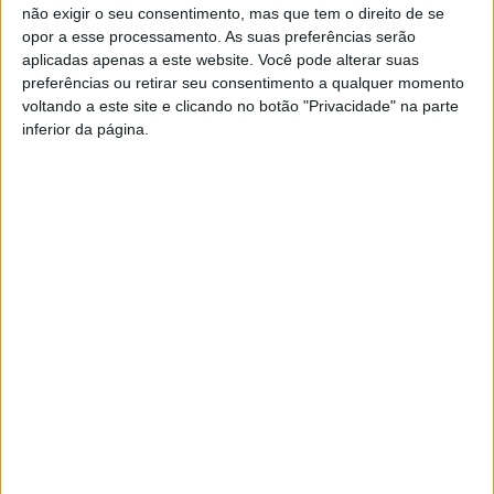
não exigir o seu consentimento, mas que tem o direito de se
Joãozinho
opor a esse processamento. As suas preferências serão
Avançados:
09. Blake Frischnektch; 07. Chiva; 99. Rui
aplicadas apenas a este website. Você pode alterar suas
Gomes
preferências ou retirar seu consentimento a qualquer momento
voltando a este site e clicando no botão "Privacidade" na parte
Equipa Técnica:
inferior da página.
Treinador:
Tiago Mota
Treinador-assistente:
Tiago Oliveira, André Mendes,
Francisco
Miguel Peixoto
Campos
Casa
vence
Treinador guarda-redes:
Carlos Marques
de
ao
Lamas
sprint
Siga a página de facebook do
Grande Área
para toda a
acolhe
em
informação e atualidade do futebol do distrito.
tertúlia
Queluz
Vieira
com
e
do
Expo
autores
Rui
Minho
Animal
de
Oliveira
Recebe
regressa
Vieira
assume
Festival
ao
do
AD Oliveirense 1952 2022/23
a
de
Fórum
Minho
Camisola
Folclore
Braga
esta
Amarela
este
nos
sexta-
da
GNR vai deixar conselhos no
fim