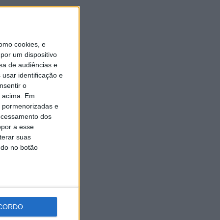
Oliveira assume a Camisola
Amarela da Volta a Portugal
[áudio]
7 AGOSTO, 2026
omo cookies, e
por um dispositivo
sa de audiências e
usar identificação e
nsentir o
o acima. Em
is pormenorizadas e
ocessamento dos
opor a esse
terar suas
ndo no botão
CORDO