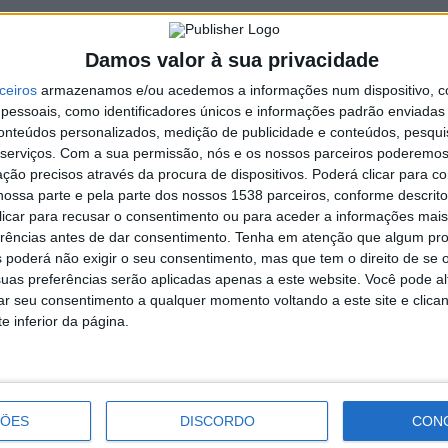
Damos valor à sua privacidade
ceiros
armazenamos e/ou acedemos a informações num dispositivo, c
Vieirense Bela Ferraz conquista
essoais, como identificadores únicos e informações padrão enviadas 
2.ºlugar em M40 na Meia Maratona do
conteúdos personalizados, medição de publicidade e conteúdos, pesqui
Cávado 2023
serviços.
Com a sua permissão, nós e os nossos parceiros poderemos 
ção precisos através da procura de dispositivos. Poderá clicar para co
ossa parte e pela parte dos nossos 1538 parceiros, conforme descrit
 clicar para recusar o consentimento ou para aceder a informações ma
erências antes de dar consentimento.
Tenha em atenção que algum pr
 poderá não exigir o seu consentimento, mas que tem o direito de se 
uas preferências serão aplicadas apenas a este website. Você pode al
rar seu consentimento a qualquer momento voltando a este site e clica
e inferior da página.
ca do GDC Mosteiro, campeão da série E da 1.ª
TO AVE
ÇÕES
DISCORDO
CON
a série E da 1.ª Divisão a 16 de abril. O clube mosteirense