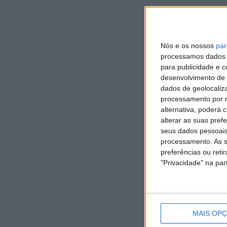
saiba
de
Recebe
a
horários
Vieira
Festival
Camisola
e
do
de
Amarela
onde
Minho
Folclore
da
observar
esta
este
Volta
Nós e os nossos
par
o
sexta-
Vieirense Madu Alves lança nova
fim
a
processamos dados p
fenómeno
feira
música “Desce Sobe”
de
Portugal
para publicidade e 
semana
[áudio]
desenvolvimento de 
9
7
dados de geolocaliza
AGOSTO,
AGOSTO,
2026
2026
7
7
processamento por n
AGOSTO,
AGOSTO,
alternativa, poderá
2026
2026
alterar as suas pref
seus dados pessoais
processamento. As s
preferências ou reti
"Privacidade" na part
1 COMMENT
Grande Área: análise à épo
Divisão [áudio] ⋆ RÁDIO AL
MAIS OP
[…] GDC Mosteiro sagrou-se campeão d