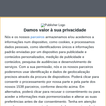
SHARE
TWEET
SHARE
PIN IT
190 VIEWS
Damos valor à sua privacidade
Nós e os nossos
parceiros
armazenamos e/ou acedemos a
A Câmara Municipal de Vieira do Minho, a Associação dos
informações num dispositivo, como cookies, e processamos
dados pessoais, como identificadores únicos e informações
Criadores de Equinos de Raça Garrana, o Clube Equestre da
padrão enviadas por um dispositivo para publicidade e
Cabreira, Cooperativa Agrícola de Vieira do Minho e a Junta de
conteúdos personalizados, medição de publicidade e
Freguesia de Pinheiro estão a promover a segunda edição do
conteúdos, pesquisa de audiências e desenvolvimento de
Garranos Raide, um evento dedicado à promoção e celebração
serviços.
Com a sua permissão, nós e os nossos parceiros
do Cavalo Garrano, uma das raças mais emblemáticas e
poderemos usar identificação e dados de geolocalização
características da região. O evento está marcado para o dia 18
precisos através da procura de dispositivos. Poderá clicar para
de maio e terá lugar na deslumbrante Serra da Cabreira, mais
consentir o processamento por nossa parte e pela parte dos
nossos 1538 parceiros, conforme descrito acima. Em
especificamente no Campo de Tiro de Pinheiro, Vieira do
alternativa, poderá clicar para recusar o consentimento ou para
Minho.
aceder a informações mais pormenorizadas e alterar as suas
A abertura do evento está prevista para as 07h30, com a
preferências antes de dar consentimento.
Tenha em atenção