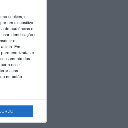
5 AGOSTO, 2026
omo cookies, e
por um dispositivo
sa de audiências e
usar identificação e
nsentir o
o acima. Em
is pormenorizadas e
ocessamento dos
opor a esse
terar suas
ndo no botão
CORDO