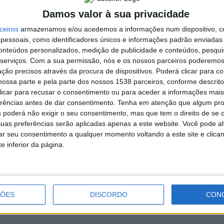
itassem de apoio para prosseguir os seus estudos no Ensino
Damos valor à sua privacidade
ceiros
armazenamos e/ou acedemos a informações num dispositivo, c
 Câmara salientou” que foi com enorme satisfação e sentido
essoais, como identificadores únicos e informações padrão enviadas 
 das bolsas universitárias, de modo a permitir a frequência
conteúdos personalizados, medição de publicidade e conteúdos, pesqui
renses com maiores dificuldades económicas, contribuindo,
serviços.
Com a sua permissão, nós e os nossos parceiros poderemos 
 de oportunidades.”
ção precisos através da procura de dispositivos. Poderá clicar para co
ossa parte e pela parte dos nossos 1538 parceiros, conforme descrit
tónio Cardoso, fez saber que, desde 2013, o Executivo por si
 clicar para recusar o consentimento ou para aceder a informações ma
cação”, quer em infraestruturas, quer em recursos humanos e
erências antes de dar consentimento.
Tenha em atenção que algum pr
ruturante da nossa sociedade”.
 poderá não exigir o seu consentimento, mas que tem o direito de se 
uas preferências serão aplicadas apenas a este website. Você pode al
 que estes compensem com o seu esforço a continuação
rar seu consentimento a qualquer momento voltando a este site e clica
irenses.
e inferior da página.
Atenção, burla! E-mail sobre o
ÇÕES
DISCORDO
CON
reembolso do IRS é falso