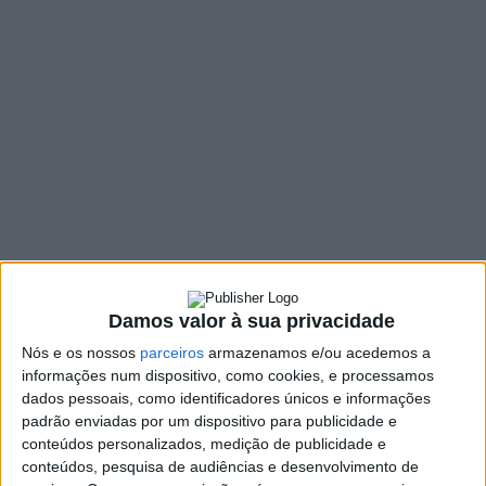
ateou fogo à casa
dos pais
5 COMMENTS
17 SETEMBRO, 2021
SHARE
TWEET
SHARE
PIN IT
141 VIEWS
O jovem que incendiou uma casa enquanto os seus pais
dormiam, em Vieira do Minho, ficou detido em regime
Damos valor à sua privacidade
de prisão preventiva, internado no Anexo Psiquiátrico
Nós e os nossos
parceiros
armazenamos e/ou acedemos a
do Estabelecimento Prisional de Santa Cruz do Bispo,
informações num dispositivo, como cookies, e processamos
em Matosinhos, para avaliação do seu eventual estado
dados pessoais, como identificadores únicos e informações
padrão enviadas por um dispositivo para publicidade e
de perigosidade e aferir se é mesmo imputável total ou
conteúdos personalizados, medição de publicidade e
parcialmente.
conteúdos, pesquisa de audiências e desenvolvimento de
Indiciado pelo Ministério Público por dois crimes de tentativa de