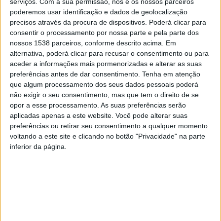
serviços.
Com a sua permissão, nós e os nossos parceiros
homicídio e um de fogo posto, Marco, 30 anos, solteiro e
poderemos usar identificação e dados de geolocalização
precisos através da procura de dispositivos. Poderá clicar para
desempregado, é então suspeito de atear fogo à moradia onde
consentir o processamento por nossa parte e pela parte dos
se encontravam os seus pais a dormir, em Anissó.
nossos 1538 parceiros, conforme descrito acima. Em
O caso ocorreu cerca das 04:00 de terça-feira na sequência de
alternativa, poderá clicar para recusar o consentimento ou para
anteriores problemas com os pais.
aceder a informações mais pormenorizadas e alterar as suas
preferências antes de dar consentimento.
Tenha em atenção
A mãe do suspeito foi a primeira a dar conta do incêndio,
que algum processamento dos seus dados pessoais poderá
acordando alarmada e avisando o marido. O casal tentou
não exigir o seu consentimento, mas que tem o direito de se
apagar as chamas com baldes de água antes de chamarem os
opor a esse processamento. As suas preferências serão
aplicadas apenas a este website. Você pode alterar suas
bombeiros, mas o esforço foi em vão. A mãe sofreu pequenas
preferências ou retirar seu consentimento a qualquer momento
queimaduras e o pai escapou ileso ao propagar das chamas.
voltando a este site e clicando no botão "Privacidade" na parte
O alegado incendiário fugiu pelos montes, deixando os pais
inferior da página.
sozinhos perante o perigo, tendo sido depois apanhado pela
GNR e entregue à PJ de Braga.
Francisco
Campos
Casa
vence
de
ao
Eclipse
Lamas
Ex-aluna da UMinho cria
sprint