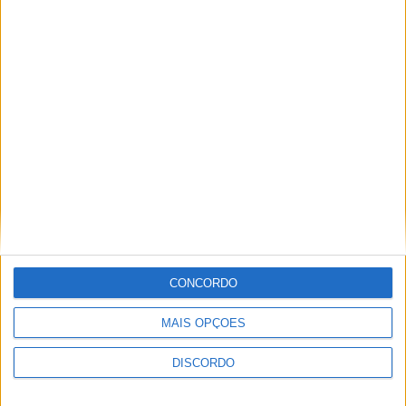
VieiraFit organiza volta de
bicicleta solidária para ajudar
o casal de Anissó que perdeu
casa para incêndio ⋆ RÁDIO
ALTO AVE
[…] uma 2º volta de bicicleta solidária em
favor do casal de Anissó que perdeu a sua
casa e bens num incêndio em setembro […]
DEZ 15, 2021
CONCORDO
Filho que incendiou casa dos
pais em Anissó diz que queria
MAIS OPÇÕES
curar 'desgosto amoroso' ⋆
RÁDIO ALTO AVE
DISCORDO
[…] notícia é avançada pelo O MINHO que
acrescenta que o arguido de 31 anos alegou