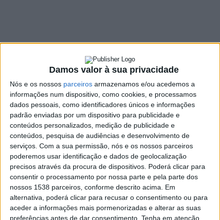
SHARE
TWEET
SHARE
PIN IT
151 VIEWS
Damos valor à sua privacidade
Nós e os nossos
parceiros
armazenamos e/ou acedemos a
A edição de 2021 do Rali de Tábua foi cancelada. Um
informações num dispositivo, como cookies, e processamos
calendário competitivo muito preenchido nos últimos
dados pessoais, como identificadores únicos e informações
meses do ano, com particular destaque para a
padrão enviadas por um dispositivo para publicidade e
realização de duas provas pontuáveis para o
conteúdos personalizados, medição de publicidade e
Campeonato Centro de Ralis no espaço temporal de
conteúdos, pesquisa de audiências e desenvolvimento de
uma semana, está na base da decisão.
serviços.
Com a sua permissão, nós e os nossos parceiros
poderemos usar identificação e dados de geolocalização
A pandemia obrigou a uma reestruturação dos calendários
precisos através da procura de dispositivos. Poderá clicar para
desportivos em 2021. Tal medida fez com que o Rali de
consentir o processamento por nossa parte e pela parte dos
Mortágua (5 e 6 de novembro) e o Rali de Tábua (13 e 14 de
nossos 1538 parceiros, conforme descrito acima. Em
novembro) se realizassem em fins-de-semana consecutivos. Se
alternativa, poderá clicar para recusar o consentimento ou para
aceder a informações mais pormenorizadas e alterar as suas
ao nível da organização, tal não teria grandes implicações, o
preferências antes de dar consentimento.
Tenha em atenção