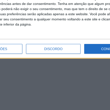
erências antes de dar consentimento.
Tenha em atenção que algum pr
 poderá não exigir o seu consentimento, mas que tem o direito de se 
uas preferências serão aplicadas apenas a este website. Você pode al
rar seu consentimento a qualquer momento voltando a este site e clica
e inferior da página.
ÇÕES
DISCORDO
CON