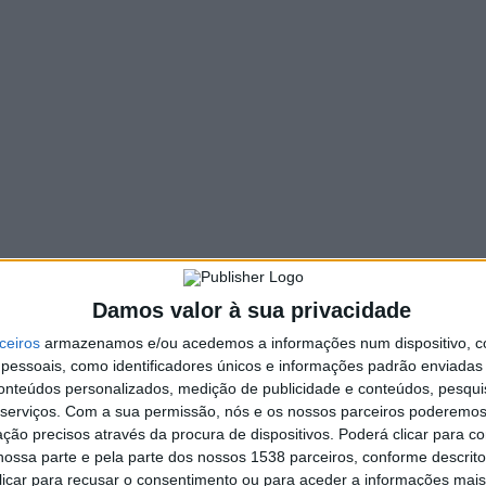
223 VIEWS
PIN IT
Dr. Guilherme de Abreu, a Câmara Municipal de Vieira do
ânsito estará interdito na Rua Camilo Costa, na Rua Dr. Alfredo
 Café Palmeira do Município).
s, conforme sinalização no local.
a, dia 07 de junho, até ao dia 14 de junho. O Município apela à
Damos valor à sua privacidade
ceiros
armazenamos e/ou acedemos a informações num dispositivo, c
essoais, como identificadores únicos e informações padrão enviadas 
conteúdos personalizados, medição de publicidade e conteúdos, pesqui
Vieira do Minho assinalou Dia Mundial
serviços.
Com a sua permissão, nós e os nossos parceiros poderemos 
da Criança
ção precisos através da procura de dispositivos. Poderá clicar para co
ossa parte e pela parte dos nossos 1538 parceiros, conforme descrit
 clicar para recusar o consentimento ou para aceder a informações ma