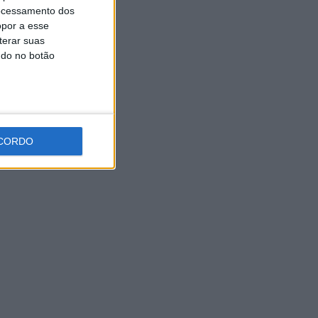
de Johansen e arranque para
ocessamento dos
a etapa Lourinhã–Queluz
opor a esse
[áudio]
terar suas
6 AGOSTO, 2026
ndo no botão
CORDO