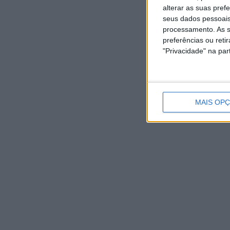
6
6
alterar as suas pref
AGOSTO,
AGOSTO,
2026
2026
seus dados pessoais
processamento. As s
preferências ou reti
"Privacidade" na part
MAIS OP
NOTÍCIAS RECENTES
Praia Fluvial de Agrela e Serafão acolhe segunda edição
do “Sol da Chafarica”
6 Agosto, 2026
Universidade Sénior assinala final do ano letivo com
tarde de convívio
6 Agosto, 2026