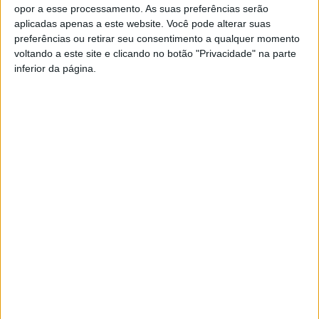
de festa e celebração
“, descreve a junta de freguesia em
opor a esse processamento. As suas preferências serão
comunicado. O objetivo é honrar a memória e envolver as
aplicadas apenas a este website. Você pode alterar suas
gerações nascidas após abril de 74.
preferências ou retirar seu consentimento a qualquer momento
voltando a este site e clicando no botão "Privacidade" na parte
A 20 de abril, a Junta de Freguesia de Rossas recebe a peça de
inferior da página.
teatro “O meu avô, o meu pai e eu”. A iniciativa tem início
marcado para as 21H30.
No dia 28 de abril, pelas 15H30, decorre a sessão “Era uma vez
abril”, com a ADIR-Associação Defensores dos Interesses de
Rossas.
Ao longo deste mês de abril está ainda a decorrer a pintura de
um mural alusivo à data na Escola Básica da freguesia.
Francisco
Campos
Casa
vence
de
ao
Lamas
sprint
Mais dois ecopontos
acolhe
em
incendiados. Braval repudia
tertúlia
Queluz
Vieira
com
atos e faz apelo à população
e