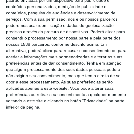
padrão enviadas por um dispositivo para publicidade e
DESTAQUE
conteúdos personalizados, medição de publicidade e
GNR identifica obras ilegais na
conteúdos, pesquisa de audiências e desenvolvimento de
serviços.
Com a sua permissão, nós e os nossos parceiros
albufeira da Caniçada
poderemos usar identificação e dados de geolocalização
precisos através da procura de dispositivos. Poderá clicar para
DEP. INFORMAÇÃO RAA
1 COMMENT
15 SETEMBRO, 2021
consentir o processamento por nossa parte e pela parte dos
Os serviços ambientais da GNR identificaram duas construções
nossos 1538 parceiros, conforme descrito acima. Em
em inconformidade com a lei vigente na área da albufeira da
alternativa, poderá clicar para recusar o consentimento ou para
Caniçada, em Vieira do…
aceder a informações mais pormenorizadas e alterar as suas
preferências antes de dar consentimento.
Tenha em atenção
que algum processamento dos seus dados pessoais poderá
não exigir o seu consentimento, mas que tem o direito de se
opor a esse processamento. As suas preferências serão
aplicadas apenas a este website. Você pode alterar suas
preferências ou retirar seu consentimento a qualquer momento
voltando a este site e clicando no botão "Privacidade" na parte
https://twitter.com/radioaltoave
inferior da página.