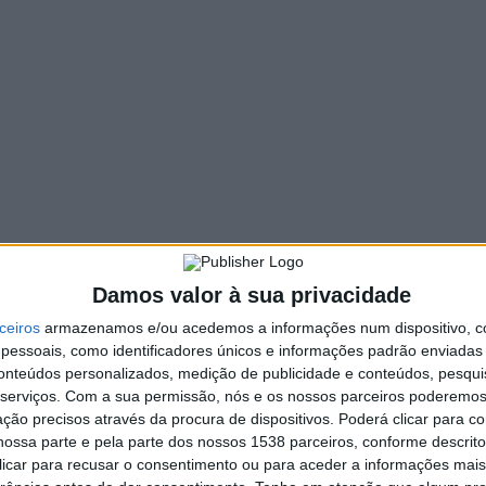
RIOSIDADES
inhota Cláudia Martins é a
epórter convidada do ‘Somos
ortugal’ da TVI no próximo
omingo
. INFORMAÇÃO RAA
6 MAIO, 2022
udia Martins, vocalista e líder da banda Minhotos Marotos é a
órter convidada do ‘Somos Portugal’ da TVI no próximo
mingo. O programa…
Damos valor à sua privacidade
ceiros
armazenamos e/ou acedemos a informações num dispositivo, c
essoais, como identificadores únicos e informações padrão enviadas 
conteúdos personalizados, medição de publicidade e conteúdos, pesqui
serviços.
Com a sua permissão, nós e os nossos parceiros poderemos 
ção precisos através da procura de dispositivos. Poderá clicar para co
ossa parte e pela parte dos nossos 1538 parceiros, conforme descrit
 clicar para recusar o consentimento ou para aceder a informações ma