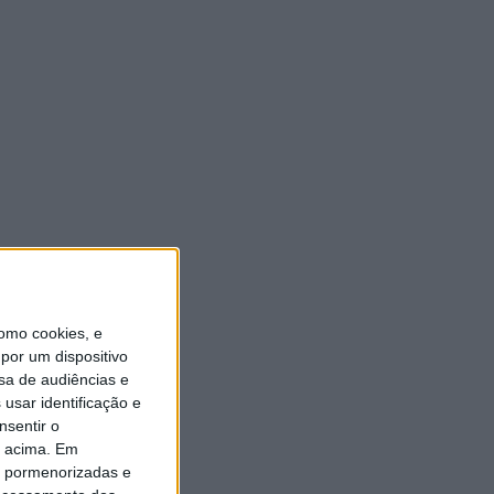
https://twitter.com/radioaltoave
VEJA TAMBÉM
Autarquia da Póvoa de Lanhoso apoia atividade
dos Bombeiros Voluntários enquanto agentes de
Proteção Civil
FAS-Portugal alerta: “Não faltam dadores de
omo cookies, e
sangue, faltam condições ao IPST”
por um dispositivo
sa de audiências e
Praia Fluvial de Agrela e Serafão acolhe segunda
usar identificação e
edição do “Sol da Chafarica”
nsentir o
Universidade Sénior assinala final do ano letivo
o acima. Em
com tarde de convívio
is pormenorizadas e