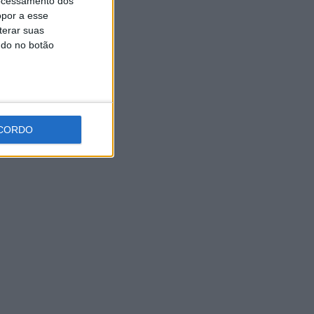
ocessamento dos
Hoje e amanhã: Ciclo de Cinema traz sessões
opor a esse
gratuitas a Vieira do Minho
terar suas
ndo no botão
CORDO