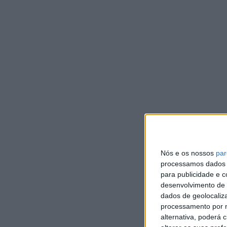
CU
M
r
P
d
DEP
Clá
rep
do
Nós e os nossos
par
processamos dados p
para publicidade e 
desenvolvimento de 
dados de geolocaliza
processamento por n
alternativa, poderá