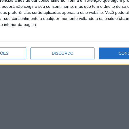
erências antes de dar consentimento.
Tenha em atenção que algum pr
 poderá não exigir o seu consentimento, mas que tem o direito de se 
uas preferências serão aplicadas apenas a este website. Você pode al
rar seu consentimento a qualquer momento voltando a este site e clica
e inferior da página.
ÇÕES
DISCORDO
CON