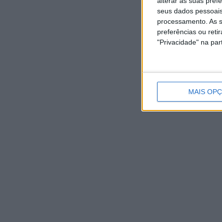
alterar as suas pref
seus dados pessoais
processamento. As s
preferências ou reti
"Privacidade" na part
MAIS OP
NOTÍCIAS RECENTES
Autarquia da Póvoa de Lanhoso apoia atividade dos
Bombeiros Voluntários enquanto agentes de Proteção
Civil
6 Agosto, 2026
FAS-Portugal alerta: “Não faltam dadores de sangue,
faltam condições ao IPST”
6 Agosto, 2026