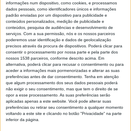
informações num dispositivo, como cookies, e processamos
DESTAQUE
dados pessoais, como identificadores únicos e informações
Eletricidade e gás natural
padrão enviadas por um dispositivo para publicidade e
aumentam 3% para os clientes
conteúdos personalizados, medição de publicidade e
conteúdos, pesquisa de audiências e desenvolvimento de
domésticos
serviços.
Com a sua permissão, nós e os nossos parceiros
poderemos usar identificação e dados de geolocalização
DEP. INFORMAÇÃO RAA
1 ABRIL, 2022
precisos através da procura de dispositivos. Poderá clicar para
Os clientes domésticos do mercado regulado começam, a
consentir o processamento por nossa parte e pela parte dos
partir desta sexta-feira, a pagar mais no que diz respeito às
nossos 1538 parceiros, conforme descrito acima. Em
tarifas da eletricidade e…
alternativa, poderá clicar para recusar o consentimento ou para
aceder a informações mais pormenorizadas e alterar as suas
preferências antes de dar consentimento.
Tenha em atenção
que algum processamento dos seus dados pessoais poderá
não exigir o seu consentimento, mas que tem o direito de se
DESTAQUE
opor a esse processamento. As suas preferências serão
Crédito habitação tem novos
aplicadas apenas a este website. Você pode alterar suas
limites em função da idade a
preferências ou retirar seu consentimento a qualquer momento
voltando a este site e clicando no botão "Privacidade" na parte
partir de hoje
inferior da página.
DEP. INFORMAÇÃO RAA
1 ABRIL, 2022